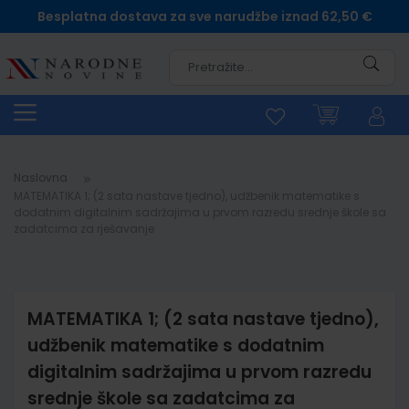
Besplatna dostava za sve narudžbe iznad 62,50 €
Pretra
Naslovna
MATEMATIKA 1; (2 sata nastave tjedno), udžbenik matematike s
dodatnim digitalnim sadržajima u prvom razredu srednje škole sa
zadatcima za rješavanje
MATEMATIKA 1; (2 sata nastave tjedno),
udžbenik matematike s dodatnim
digitalnim sadržajima u prvom razredu
srednje škole sa zadatcima za