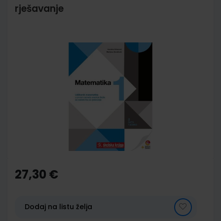
rješavanje
Skip
to
the
end
of
the
images
gallery
Skip
to
the
27,30 €
beginning
of
the
images
Dodaj na listu želja
gallery