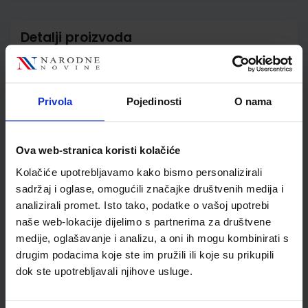
Detalji proizvoda
Šifra proizvoda
556394
Jedinična mjera
kom
Nakladnik
ŠKOLSKA KNJIGA d.d.
Privola
Pojedinosti
O nama
Autor
Karolina Brleković
Marijana Zarožinski
Školski razred
10 1.RAZRED SŠ
Ova web-stranica koristi kolačiće
Vrsta školske knjige
UDŽBENIK
Kolačiće upotrebljavamo kako bismo personalizirali
Vrsta škole
3 STRUKOVNA
sadržaj i oglase, omogućili značajke društvenih medija i
Nastavni predmet
MATEMATIKA
analizirali promet. Isto tako, podatke o vašoj upotrebi
naše web-lokacije dijelimo s partnerima za društvene
Reg br min
6270
medije, oglašavanje i analizu, a oni ih mogu kombinirati s
drugim podacima koje ste im pružili ili koje su prikupili
dok ste upotrebljavali njihove usluge.