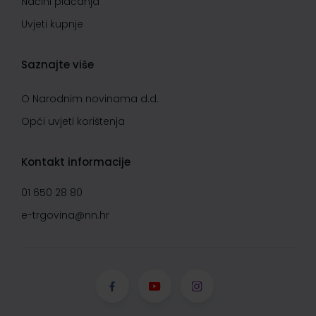
Načini plaćanja
Uvjeti kupnje
Saznajte više
O Narodnim novinama d.d.
Opći uvjeti korištenja
Kontakt informacije
01 650 28 80
e-trgovina@nn.hr