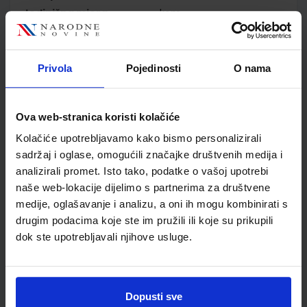
Jedinična mjera
kom
Nakladnik
ELEMENT d.o.o.
Autor
Branimir Dakić Neven
Elezović
Privola
Pojedinosti
O nama
Školski razred
10 1.RAZRED SŠ
Vrsta školske knjige
UDŽBENIK
Ova web-stranica koristi kolačiće
Vrsta škole
4 GIMNAZIJA+STRUKOVN
Nastavni predmet
MATEMATIKA
Kolačiće upotrebljavamo kako bismo personalizirali
sadržaj i oglase, omogućili značajke društvenih medija i
Reg br min
6233
analizirali promet. Isto tako, podatke o vašoj upotrebi
naše web-lokacije dijelimo s partnerima za društvene
medije, oglašavanje i analizu, a oni ih mogu kombinirati s
drugim podacima koje ste im pružili ili koje su prikupili
dok ste upotrebljavali njihove usluge.
Dopusti sve