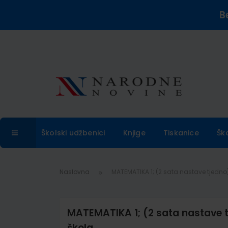
B
Školski udžbenici
Knjige
Tiskanice
Šk
Naslovna
MATEMATIKA 1; (2 sata nastave tjedno),
MATEMATIKA 1; (2 sata nastave tj
škola