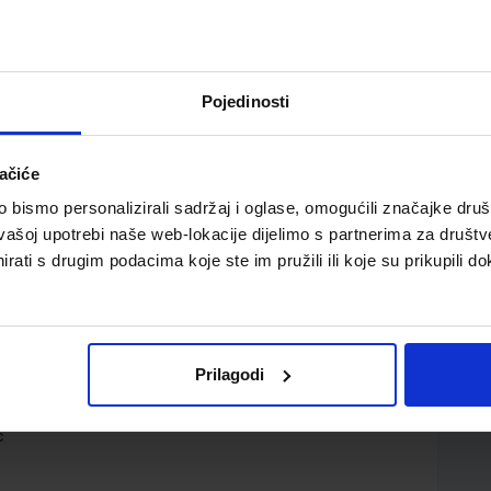
Pojedinosti
ačiće
ik za 1. razred strukovnih škola
bismo personalizirali sadržaj i oglase, omogućili značajke društv
vašoj upotrebi naše web-lokacije dijelimo s partnerima za društv
rati s drugim podacima koje ste im pružili ili koje su prikupili do
Prilagodi
c