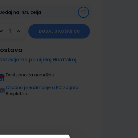
Dodaj na listu želja
DODAJ U KOŠARICU
ostava
ostavljamo po cijeloj Hrvatskoj
Dostupno za narudžbu
Osobno preuzimanje u PC Zagreb
Besplatno