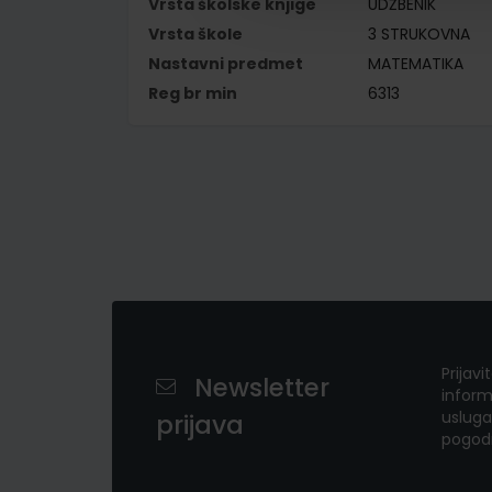
Vrsta školske knjige
UDŽBENIK
Vrsta škole
3 STRUKOVNA
Nastavni predmet
MATEMATIKA
Reg br min
6313
Prijavi
Newsletter
inform
usluga
prijava
pogod