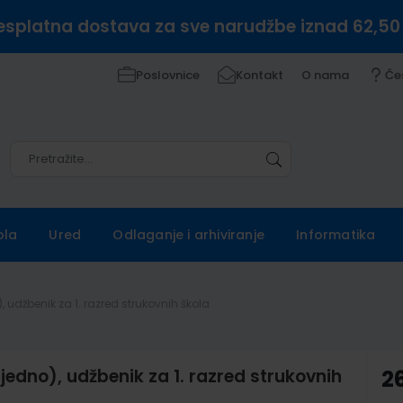
esplatna dostava za sve narudžbe iznad 62,50
Poslovnice
Kontakt
O nama
Če
Pretražite
Pretražite
ola
Ured
Odlaganje i arhiviranje
Informatika
 udžbenik za 1. razred strukovnih škola
edno), udžbenik za 1. razred strukovnih
2