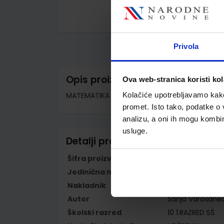
Skip
to
the
Privola
beginning
of
the
images
Opis proizvoda
Ova web-stranica koristi kol
gallery
MATEMATIKA 1; (2 sata nastave tjedno), udžben
Kolačiće upotrebljavamo kako 
promet. Isto tako, podatke o 
analizu, a oni ih mogu kombini
usluge.
Detalji proizvoda
Šifra proizvoda
556393
Jedinična mjera
kom
Nakladnik
ELEMENT d.o.o.
Autor
Sanja Varošane
Školski razred
10 1.RAZRED SŠ