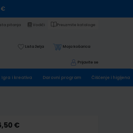
 €
sta pitanja
Vodiči
Preuzmite kataloge
Lista želja
Moja košarica
Prijavite se
Igra i kreativa
Darovni program
Čišćenje i higijena
6,50 €