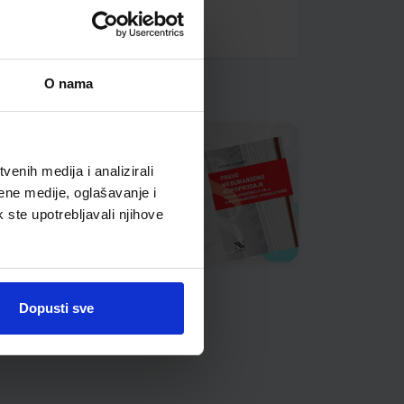
O nama
enih medija i analizirali
ene medije, oglašavanje i
k ste upotrebljavali njihove
Dopusti sve