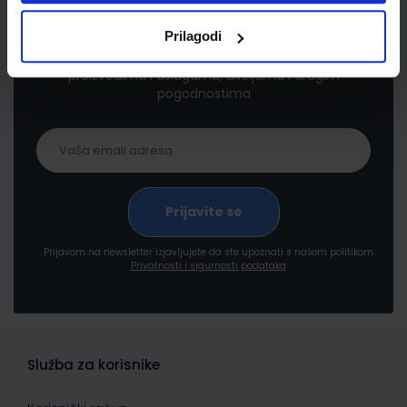
Newsletter prijava
Prilagodi
Prijavite se kako bi primali informacije o novim
proizvodima i uslugama, akcijama i drugim
pogodnostima
Prijavom na newsletter izjavljujete da ste upoznati s našom politikom
Privatnosti i sigurnosti podataka
Služba za korisnike