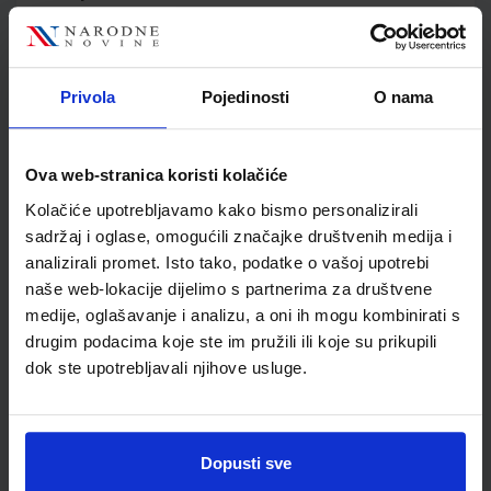
Jedinična mjera
kom
Nakladnik
ELEMENT d.o.o.
Autor
Sanja Varošanec
Privola
Pojedinosti
O nama
Školski razred
20 2.RAZRED SŠ
Vrsta školske knjige
UDŽBENIK
Vrsta škole
4 GIMNAZIJA+STRUKOVN
Ova web-stranica koristi kolačiće
Nastavni predmet
MATEMATIKA
Kolačiće upotrebljavamo kako bismo personalizirali
Reg br min
6676
sadržaj i oglase, omogućili značajke društvenih medija i
analizirali promet. Isto tako, podatke o vašoj upotrebi
naše web-lokacije dijelimo s partnerima za društvene
medije, oglašavanje i analizu, a oni ih mogu kombinirati s
drugim podacima koje ste im pružili ili koje su prikupili
dok ste upotrebljavali njihove usluge.
Dopusti sve