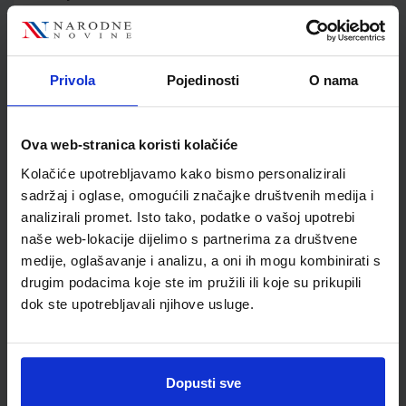
Jedinična mjera
kom
Nakladnik
PROFIL KLETT d.o.o.
Autor
Šikić Kalazić Lukač Penzar
Privola
Pojedinosti
O nama
Školski razred
10 1.RAZRED SŠ
Vrsta školske knjige
UDŽBENIK
Vrsta škole
4 GIMNAZIJA+STRUKOVN
Ova web-stranica koristi kolačiće
Nastavni predmet
MATEMATIKA
Kolačiće upotrebljavamo kako bismo personalizirali
Reg br min
6236
sadržaj i oglase, omogućili značajke društvenih medija i
analizirali promet. Isto tako, podatke o vašoj upotrebi
naše web-lokacije dijelimo s partnerima za društvene
medije, oglašavanje i analizu, a oni ih mogu kombinirati s
drugim podacima koje ste im pružili ili koje su prikupili
dok ste upotrebljavali njihove usluge.
Dopusti sve