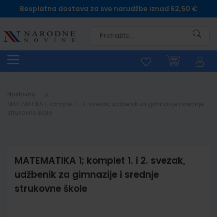
Besplatna dostava za sve narudžbe iznad 62,50 €
Pretra
Naslovna
MATEMATIKA 1; komplet 1. i 2. svezak, udžbenik za gimnazije i srednje
strukovne škole
MATEMATIKA 1; komplet 1. i 2. svezak,
udžbenik za gimnazije i srednje
strukovne škole