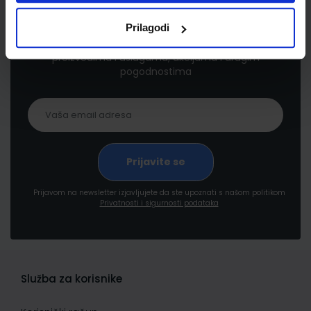
Newsletter prijava
Prilagodi
Prijavite se kako bi primali informacije o novim
proizvodima i uslugama, akcijama i drugim
pogodnostima
Prijavom na newsletter izjavljujete da ste upoznati s našom politikom
Privatnosti i sigurnosti podataka
Služba za korisnike