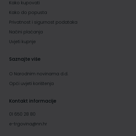
Kako kupovati
Kako do popusta
Privatnost i sigurnost podataka
Načini plaćanja
Uvjeti kupnje
Saznajte više
O Narodnim novinama d.d.
Opći uvjeti korištenja
Kontakt informacije
01 650 28 80
e-trgovina@nn.hr