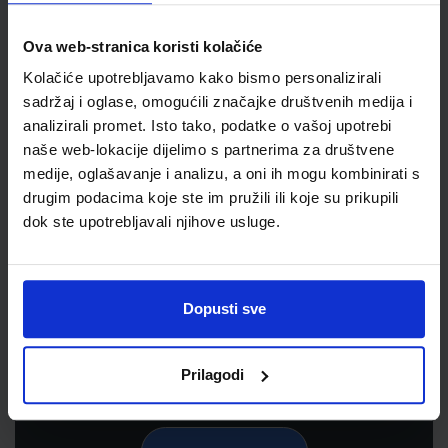
Ova web-stranica koristi kolačiće
Kolačiće upotrebljavamo kako bismo personalizirali
sadržaj i oglase, omogućili značajke društvenih medija i
analizirali promet. Isto tako, podatke o vašoj upotrebi
naše web-lokacije dijelimo s partnerima za društvene
medije, oglašavanje i analizu, a oni ih mogu kombinirati s
drugim podacima koje ste im pružili ili koje su prikupili
dok ste upotrebljavali njihove usluge.
Newsletter prijava
Prijavite se kako bi primali informacije o novim
proizvodima i uslugama, akcijama i drugim
Dopusti sve
pogodnostima
Prilagodi