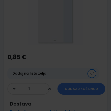
end
of
the
images
gallery
Skip
to
the
0,85 €
beginning
of
the
images
Dodaj na listu želja
gallery
DODAJ U KOŠARICU
Dostava