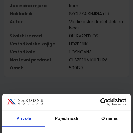
Jedinična mjera
kom
Nakladnik
ŠKOLSKA KNJIGA d.d.
Autor
Vladimir Jandrašek Jelena
Ivaci
Školski razred
01 1.RAZRED OŠ
Vrsta školske knjige
UDŽBENIK
Vrsta škole
1 OSNOVNA
Nastavni predmet
GLAZBENA KULTURA
Omot
500177
Kupci najčešće biraju..
Privola
Pojedinosti
O nama