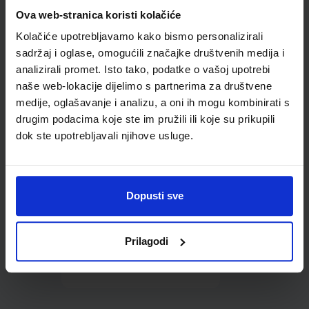
Omot PVC za školske
Ova web-stranica koristi kolačiće
udžbenike; dimenzije
Kolačiće upotrebljavamo kako bismo personalizirali
431x287; tip 177
sadržaj i oglase, omogućili značajke društvenih medija i
analizirali promet. Isto tako, podatke o vašoj upotrebi
naše web-lokacije dijelimo s partnerima za društvene
medije, oglašavanje i analizu, a oni ih mogu kombinirati s
drugim podacima koje ste im pružili ili koje su prikupili
dok ste upotrebljavali njihove usluge.
0,85 €
Dopusti sve
Prilagodi