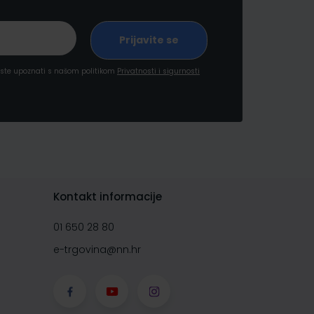
a ste upoznati s našom politikom
Privatnosti i sigurnosti
Kontakt informacije
01 650 28 80
e-trgovina@nn.hr