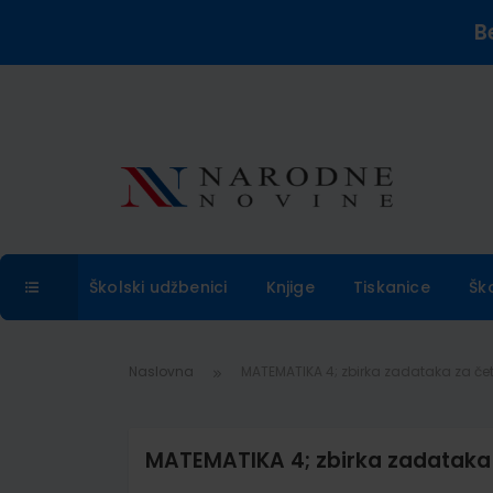
B
Školski udžbenici
Knjige
Tiskanice
Šk
Naslovna
MATEMATIKA 4; zbirka zadataka za četv
MATEMATIKA 4; zbirka zadataka z