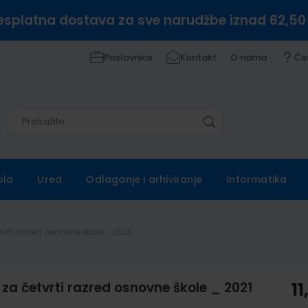
esplatna dostava za sve narudžbe iznad 62,50
Poslovnice
Kontakt
O nama
Če
Pretražite
Pretražite
ola
Ured
Odlaganje i arhiviranje
Informatika
rti razred osnovne škole _ 2021
a četvrti razred osnovne škole _ 2021
11