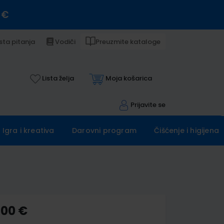
 €
sta pitanja
Vodiči
Preuzmite kataloge
Lista želja
Moja košarica
Prijavite se
Igra i kreativa
Darovni program
Čišćenje i higijena
,00 €