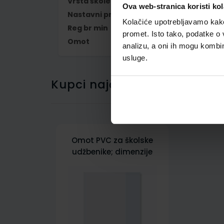
Vrsta škole
1 OSNOVNA
Ova web-stranica koristi kol
Nastavni predmet
MATEMATIKA
Kolačiće upotrebljavamo kako 
Reg br min
7730-DOM2
promet. Isto tako, podatke o 
Omot
500159
analizu, a oni ih mogu kombini
usluge.
Kupci najčešće biraju..
Omot PVC za školske
udžbenike; dimenzije
424x277; tip 159