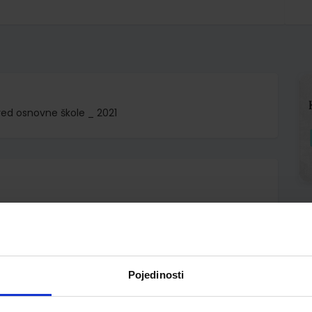
red osnovne škole _ 2021
.o.
 Gordana Ivančić Željana Lažeta
Pojedinosti
A