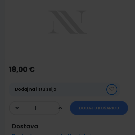
end
of
the
images
gallery
Skip
to
the
18,00 €
beginning
of
the
images
Dodaj na listu želja
gallery
DODAJ U KOŠARICU
Dostava