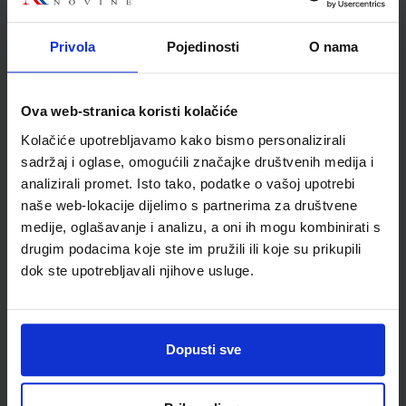
Školski razred
20 2.RAZRED SŠ
Vrsta školske knjige
RADNA BILJEŽNICA
Privola
Pojedinosti
O nama
Vrsta škole
3 STRUKOVNA
Nastavni predmet
ŠPANJOLSKI JEZIK
Ova web-stranica koristi kolačiće
Reg br min
8202-DOM
Kolačiće upotrebljavamo kako bismo personalizirali
sadržaj i oglase, omogućili značajke društvenih medija i
analizirali promet. Isto tako, podatke o vašoj upotrebi
naše web-lokacije dijelimo s partnerima za društvene
medije, oglašavanje i analizu, a oni ih mogu kombinirati s
drugim podacima koje ste im pružili ili koje su prikupili
dok ste upotrebljavali njihove usluge.
Newsletter prijava
Dopusti sve
Prijavite se kako bi primali informacije o novim