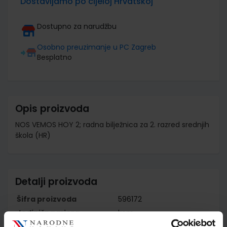
Dostavljamo po cijeloj Hrvatskoj
Dostupno za narudžbu
Osobno preuzimanje u PC Zagreb
Besplatno
Opis proizvoda
NOS VEMOS HOY 2; radna bilježnica za 2. razred srednjih
škola (HR)
Detalji proizvoda
Šifra proizvoda
596172
Jedinična mjera
kom
Nakladnik
PROFIL KLETT d.o.o.