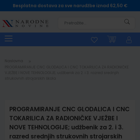
Besplatna dostava za sve narudžbe iznad 62,50 €
Pretra
Naslovna
PROGRAMIRANJE CNC GLODALICA I CNC TOKARILICA ZA RADIONIČKE
VJEŽBE I NOVE TEHNOLOGIJE; udžbenik za 2. i 3. razred srednjih
strukovnih strojarskih škola
PROGRAMIRANJE CNC GLODALICA I CNC
TOKARILICA ZA RADIONIČKE VJEŽBE I
NOVE TEHNOLOGIJE; udžbenik za 2. i 3.
razred srednjih strukovnih strojarskih