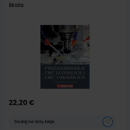
škola
Skip
to
the
end
of
the
images
gallery
Skip
to
the
22,20 €
beginning
of
the
images
Dodaj na listu želja
gallery