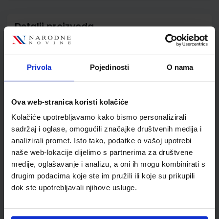
Detalji proizvoda
Šifra proizvoda
779556
Jedinična mjera
kom
Privola
Pojedinosti
O nama
Nakladnik
ŠKOLSKA KNJIGA d.d.
Autor
Krunoslav Curić
Školski razred
20 2.RAZRED SŠ
Ova web-stranica koristi kolačiće
Vrsta školske knjige
UDŽBENIK
Kolačiće upotrebljavamo kako bismo personalizirali
Vrsta škole
3 STRUKOVNA
sadržaj i oglase, omogućili značajke društvenih medija i
Nastavni predmet
TEHNIČKE Š.STROJARST
analizirali promet. Isto tako, podatke o vašoj upotrebi
Reg br min
5343
naše web-lokacije dijelimo s partnerima za društvene
medije, oglašavanje i analizu, a oni ih mogu kombinirati s
drugim podacima koje ste im pružili ili koje su prikupili
dok ste upotrebljavali njihove usluge.