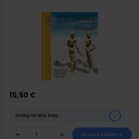
Skip
to
the
end
of
the
images
gallery
Skip
to
the
15,50 €
beginning
of
the
images
Dodaj na listu želja
gallery
DODAJ U KOŠARICU