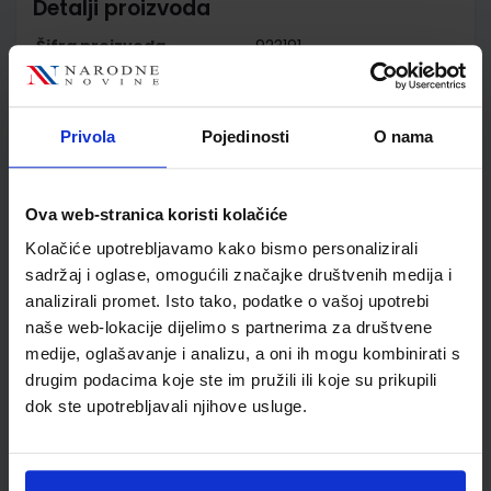
Detalji proizvoda
Šifra proizvoda
923191
Jedinična mjera
kom
Nakladnik
ELEMENT d.o.o.
Autor
Maković Pandžić
Privola
Pojedinosti
O nama
Pasanović Šutalo Titan
Školski razred
80 VIŠE RAZREDA SŠ
Ova web-stranica koristi kolačiće
Vrsta školske knjige
RADNA BILJEŽNICA
Vrsta škole
3 STRUKOVNA
Kolačiće upotrebljavamo kako bismo personalizirali
Nastavni predmet
TEHNIČKE ŠKOLE
sadržaj i oglase, omogućili značajke društvenih medija i
analizirali promet. Isto tako, podatke o vašoj upotrebi
Reg br min
2205
naše web-lokacije dijelimo s partnerima za društvene
medije, oglašavanje i analizu, a oni ih mogu kombinirati s
drugim podacima koje ste im pružili ili koje su prikupili
dok ste upotrebljavali njihove usluge.