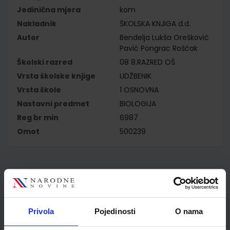
Jedinična mjera
kom
Nakladnik
ŠKOLSKA KNJIGA d.d.
Autor
Bendelja Lukša Orešković
Pavić Pongrac Roščak
Školski razred
08 8.RAZRED OŠ
Vrsta školske knjige
UDŽBENIK
Vrsta škole
1 OSNOVNA
Nastavni predmet
BIOLOGIJA
Reg br min
6987
Omot
500239
Kupci najčešće biraju..
Privola
Pojedinosti
O nama