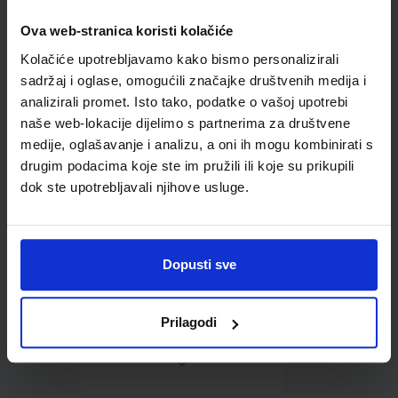
Ova web-stranica koristi kolačiće
Omot PVC za školske
Kolačiće upotrebljavamo kako bismo personalizirali
udžbenike; dimenzije
413x287; tip 239
sadržaj i oglase, omogućili značajke društvenih medija i
analizirali promet. Isto tako, podatke o vašoj upotrebi
naše web-lokacije dijelimo s partnerima za društvene
medije, oglašavanje i analizu, a oni ih mogu kombinirati s
drugim podacima koje ste im pružili ili koje su prikupili
dok ste upotrebljavali njihove usluge.
0,85 €
Dopusti sve
Prilagodi