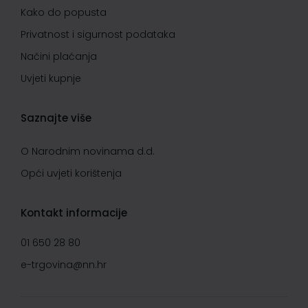
Kako do popusta
Privatnost i sigurnost podataka
Načini plaćanja
Uvjeti kupnje
Saznajte više
O Narodnim novinama d.d.
Opći uvjeti korištenja
Kontakt informacije
01 650 28 80
e-trgovina@nn.hr