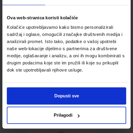
Ova web-stranica koristi kolačiće
Kolačiće upotrebljavamo kako bismo personalizirali
Omot PVC za školske
sadržaj i oglase, omogućili značajke društvenih medija i
udžbenike; dimenzije
analizirali promet. Isto tako, podatke o vašoj upotrebi
424x277; tip 159
naše web-lokacije dijelimo s partnerima za društvene
medije, oglašavanje i analizu, a oni ih mogu kombinirati s
drugim podacima koje ste im pružili ili koje su prikupili
dok ste upotrebljavali njihove usluge.
Dopusti sve
0,85 €
Prilagodi