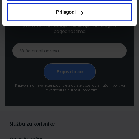
Newsletter prijava
Prilagodi
Prijavite se kako bi primali informacije o novim
proizvodima i uslugama, akcijama i drugim
pogodnostima
Prijavom na newsletter izjavljujete da ste upoznati s našom politikom
Privatnosti i sigurnosti podataka
Služba za korisnike