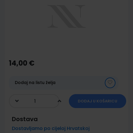
of
the
images
gallery
Skip
to
the
14,00 €
beginning
of
the
images
Dodaj na listu želja
gallery
DODAJ U KOŠARICU
Dostava
Dostavljamo po cijeloj Hrvatskoj