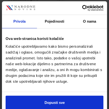
Nakladnik
ALFA d.d.
Autor
Guy Capelle Robert
Menand
Privola
Pojedinosti
O nama
Školski razred
80 VIŠE RAZREDA SŠ
Vrsta školske knjige
RADNA BILJEŽNICA
Vrsta škole
4 GIMNAZIJA+STRUKOVN
Ova web-stranica koristi kolačiće
Nastavni predmet
FRANCUSKI JEZIK
Kolačiće upotrebljavamo kako bismo personalizirali
Reg br min
3588;3589
sadržaj i oglase, omogućili značajke društvenih medija i
analizirali promet. Isto tako, podatke o vašoj upotrebi
naše web-lokacije dijelimo s partnerima za društvene
medije, oglašavanje i analizu, a oni ih mogu kombinirati s
drugim podacima koje ste im pružili ili koje su prikupili
dok ste upotrebljavali njihove usluge.
Dopusti sve