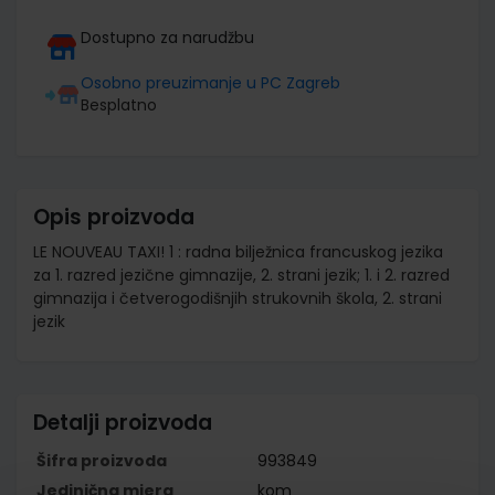
Dostupno za narudžbu
Osobno preuzimanje u PC Zagreb
Besplatno
Opis proizvoda
LE NOUVEAU TAXI! 1 : radna bilježnica francuskog jezika
za 1. razred jezične gimnazije, 2. strani jezik; 1. i 2. razred
gimnazija i četverogodišnjih strukovnih škola, 2. strani
jezik
Detalji proizvoda
Šifra proizvoda
993849
Jedinična mjera
kom