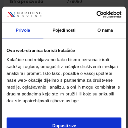
Šifra proizvoda
779090
Jedinična mjera
kom
Nakladnik
PROFIL KLETT d.o.o.
Autor
Motta Ćwikowska
Vomačkova Černć
Privola
Pojedinosti
O nama
Školski razred
20 2.RAZRED SŠ
Vrsta školske knjige
UDŽBENIK I RB
Ova web-stranica koristi kolačiće
Vrsta škole
4 GIMNAZIJA+STRUKOVN
Kolačiće upotrebljavamo kako bismo personalizirali
Nastavni predmet
NJEMAČKI JEZIK
sadržaj i oglase, omogućili značajke društvenih medija i
Reg br min
4805;5877;4807
analizirali promet. Isto tako, podatke o vašoj upotrebi
naše web-lokacije dijelimo s partnerima za društvene
medije, oglašavanje i analizu, a oni ih mogu kombinirati s
drugim podacima koje ste im pružili ili koje su prikupili
dok ste upotrebljavali njihove usluge.
Dopusti sve