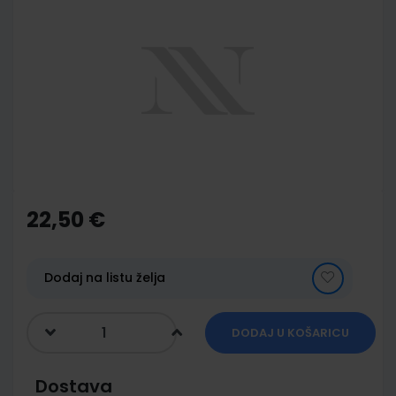
to
the
end
of
the
images
gallery
Skip
to
the
22,50 €
beginning
of
the
images
Dodaj na listu želja
gallery
DODAJ U KOŠARICU
Dostava