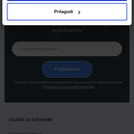
Newsletter prijava
Prilagodi
Prijavite se kako bi primali informacije o novim
proizvodima i uslugama, akcijama i drugim
pogodnostima
Prijavom na newsletter izjavljujete da ste upoznati s našom politikom
Privatnosti i sigurnosti podataka
Služba za korisnike