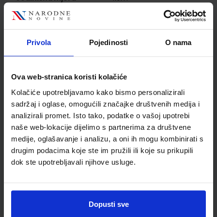
Nakladnik
NAKLADA LJEVAK d.o.o.
Autor
Neuner Vicente Cristache
Pilypaityte
Privola
Pojedinosti
O nama
Školski razred
80 VIŠE RAZREDA SŠ
Vrsta školske knjige
UDŽBENIK
Vrsta škole
4 GIMNAZIJA+STRUKOVN
Ova web-stranica koristi kolačiće
Nastavni predmet
NJEMAČKI JEZIK
Kolačiće upotrebljavamo kako bismo personalizirali
Reg br min
6730
sadržaj i oglase, omogućili značajke društvenih medija i
analizirali promet. Isto tako, podatke o vašoj upotrebi
naše web-lokacije dijelimo s partnerima za društvene
medije, oglašavanje i analizu, a oni ih mogu kombinirati s
drugim podacima koje ste im pružili ili koje su prikupili
dok ste upotrebljavali njihove usluge.
Dopusti sve