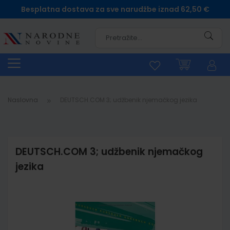
Besplatna dostava za sve narudžbe iznad 62,50 €
Pretra
Naslovna
DEUTSCH.COM 3; udžbenik njemačkog jezika
DEUTSCH.COM 3; udžbenik njemačkog
jezika
Skip
to
the
end