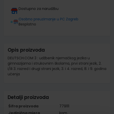
Dostupno za narudžbu
Osobno preuzimanje u PC Zagreb
Besplatno
Opis proizvoda
DEUTSCH.COM 3 : udžbenik njemačkog jezika u
gimnazijama i strukovnim školama, prvi strani jezik, 2.
i/ili 3. razred i drugi strani jezik, 3. i 4. razred, 8. i 9. godina
učenja
Detalji proizvoda
Šifra proizvoda
779111
Jedinična mjera
kom