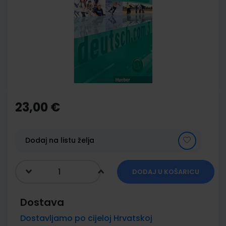
of
the
images
gallery
Skip
to
the
23,00 €
beginning
of
the
images
Dodaj na listu želja
gallery
DODAJ U KOŠARICU
Dostava
Dostavljamo po cijeloj Hrvatskoj