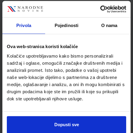
Jedinična mjera
kom
Nakladnik
PROFIL KLETT d.o.o.
Autor
Giorgio Motta Danijela
Privola
Pojedinosti
O nama
Zeko
Školski razred
20 2.RAZRED SŠ
Vrsta školske knjige
UDŽBENIK I RB
Ova web-stranica koristi kolačiće
Vrsta škole
3 STRUKOVNA
Kolačiće upotrebljavamo kako bismo personalizirali
Nastavni predmet
NJEMAČKI JEZIK
sadržaj i oglase, omogućili značajke društvenih medija i
analizirali promet. Isto tako, podatke o vašoj upotrebi
naše web-lokacije dijelimo s partnerima za društvene
medije, oglašavanje i analizu, a oni ih mogu kombinirati s
drugim podacima koje ste im pružili ili koje su prikupili
dok ste upotrebljavali njihove usluge.
Dopusti sve