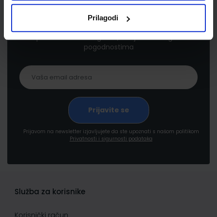
Newsletter prijava
Prilagodi
Prijavite se kako bi primali informacije o novim
proizvodima i uslugama, akcijama i drugim
pogodnostima
Prijavom na newsletter izjavljujete da ste upoznati s našom politikom
Privatnosti i sigurnosti podataka
Služba za korisnike
Korisnički račun