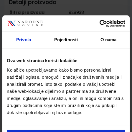
Detalji proizvoda
Šifra proizvoda
928938
Jedinična mjera
kom
Nakladnik
NAKLADA LJEVAK d.o.o.
Autor
Cristache Kirchner
Privola
Pojedinosti
O nama
Neuner Pilypaityte Szakaly
Vicente
Školski razred
80 VIŠE RAZREDA SŠ
Ova web-stranica koristi kolačiće
Vrsta školske knjige
RADNA BILJEŽNICA
Kolačiće upotrebljavamo kako bismo personalizirali
Vrsta škole
4 GIMNAZIJA+STRUKOVN
sadržaj i oglase, omogućili značajke društvenih medija i
Nastavni predmet
NJEMAČKI JEZIK
analizirali promet. Isto tako, podatke o vašoj upotrebi
Reg br min
6245-DOM
naše web-lokacije dijelimo s partnerima za društvene
medije, oglašavanje i analizu, a oni ih mogu kombinirati s
drugim podacima koje ste im pružili ili koje su prikupili
dok ste upotrebljavali njihove usluge.