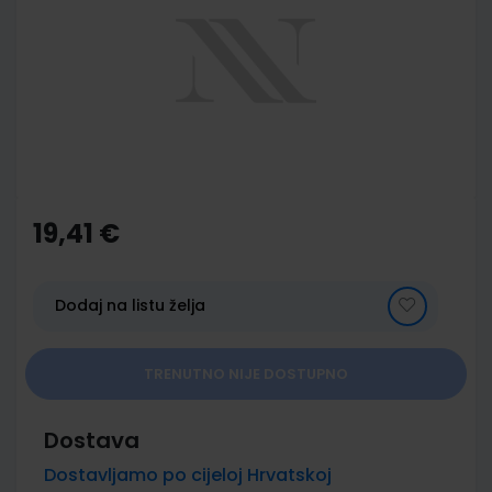
of
the
images
gallery
Skip
to
the
19,41 €
beginning
of
the
images
Dodaj na listu želja
gallery
TRENUTNO NIJE DOSTUPNO
Dostava
Dostavljamo po cijeloj Hrvatskoj