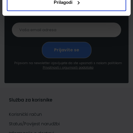
Prilagodi
proizvodima i uslugama, akcijama i drugim
pogodnostima
Prijavom na newsletter izjavljujete da ste upoznati s našom politikom
Privatnosti i sigurnosti podataka
Služba za korisnike
Korisnički račun
Status/Povijest narudžbi