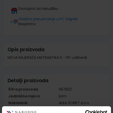
Dostupno za narudžbu
Osobno preuzimanje u PC Zagreb
Besplatno
Opis proizvoda
MOJA NAJDRAŽA MATEMATIKA 5 - PP; udžbenik
Detalji proizvoda
Šifra proizvoda
567822
Jedinična mjera
kom
Nakladnik
ALKA SCRIPT d.o.o.
Autor
Eberling Grbac Janeš