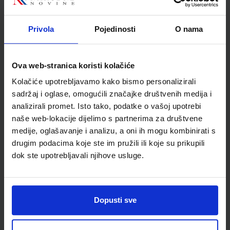
Mrkonjić
Školski razred
05 5.RAZRED OŠ
Privola
Pojedinosti
O nama
Vrsta školske knjige
UDŽBENIK
Vrsta škole
1 OSNOVNA
Nastavni predmet
MATEMATIKA PP
Ova web-stranica koristi kolačiće
Reg br min
6622
Kolačiće upotrebljavamo kako bismo personalizirali
sadržaj i oglase, omogućili značajke društvenih medija i
analizirali promet. Isto tako, podatke o vašoj upotrebi
naše web-lokacije dijelimo s partnerima za društvene
medije, oglašavanje i analizu, a oni ih mogu kombinirati s
drugim podacima koje ste im pružili ili koje su prikupili
dok ste upotrebljavali njihove usluge.
Dopusti sve
Newsletter prijava
Prijavite se kako bi primali informacije o novim