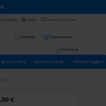
 €
sta pitanja
Vodiči
Preuzmite kataloge
Lista želja
Moja košarica
Prijavite se
Igra i kreativa
Darovni program
Čišćenje i higijena
škole
5,00 €