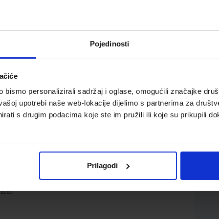
Pojedinosti
ačiće
bismo personalizirali sadržaj i oglase, omogućili značajke društv
ca za pomoć u učenju hrvatskoga jezika u petom razredu
vašoj upotrebi naše web-lokacije dijelimo s partnerima za društv
rati s drugim podacima koje ste im pružili ili koje su prikupili do
Prilagodi
d.d.