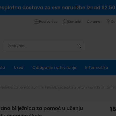
esplatna dostava za sve narudžbe iznad 62,50
Poslovnice
Kontakt
O nama
Če
Pretražite
Pretražite
ola
Ured
Odlaganje i arhiviranje
Informatika
ilježnica za pomoć u učenju hrvatskoga jezika u petom razredu osnovne 
dna bilježnica za pomoć u učenju
1
du osnovne škole