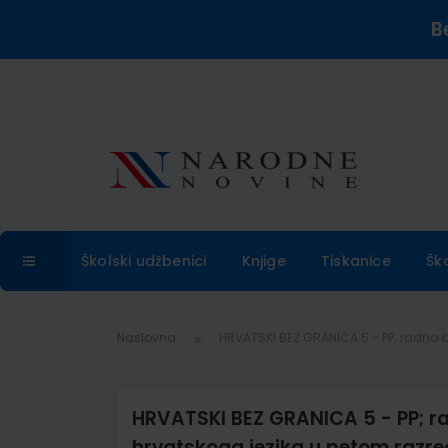
B
Školski udžbenici
Knjige
Tiskanice
Šk
Naslovna
HRVATSKI BEZ GRANICA 5 - PP; radna b
HRVATSKI BEZ GRANICA 5 - PP; ra
hrvatskoga jezika u petom razre