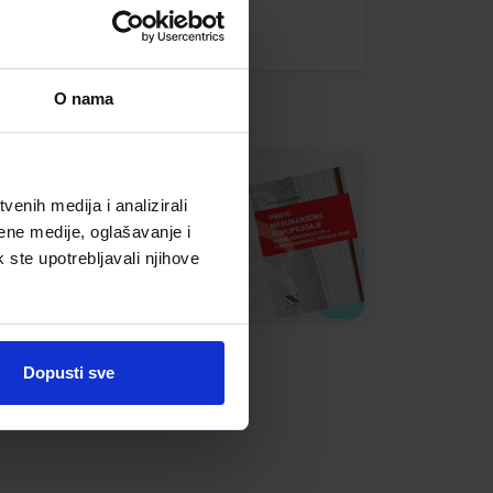
O nama
enih medija i analizirali
ene medije, oglašavanje i
k ste upotrebljavali njihove
Dopusti sve