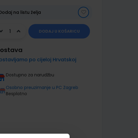
Dodaj na listu želja
DODAJ U KOŠARICU
ostava
ostavljamo po cijeloj Hrvatskoj
Dostupno za narudžbu
Osobno preuzimanje u PC Zagreb
Besplatno