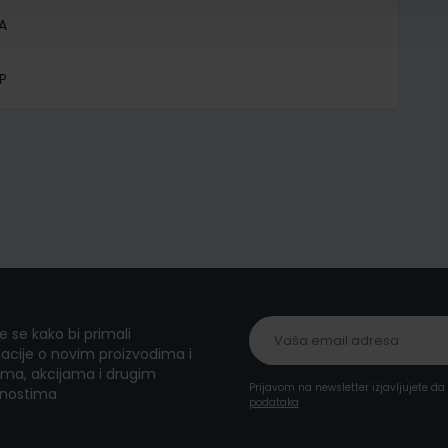
A
P
te se kako bi primali
acije o novim proizvodima i
ma, akcijama i drugim
Prijavom na newsletter izjavljujete d
nostima
podataka