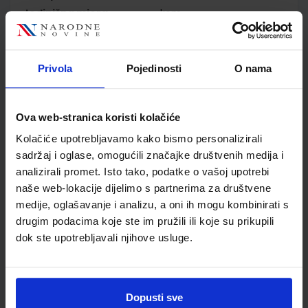
Jedinična mjera
kom
Nakladnik
ALKA SCRIPT d.o.o.
Autor
Kovačić-Malbaša Jugo-
Superina
Privola
Pojedinosti
O nama
Školski razred
05 5.RAZRED OŠ
Vrsta školske knjige
UDŽBENIK
Ova web-stranica koristi kolačiće
Vrsta škole
1 OSNOVNA
Nastavni predmet
POVIJEST PP
Kolačiće upotrebljavamo kako bismo personalizirali
sadržaj i oglase, omogućili značajke društvenih medija i
Reg br min
4729
analizirali promet. Isto tako, podatke o vašoj upotrebi
naše web-lokacije dijelimo s partnerima za društvene
medije, oglašavanje i analizu, a oni ih mogu kombinirati s
drugim podacima koje ste im pružili ili koje su prikupili
dok ste upotrebljavali njihove usluge.
Dopusti sve