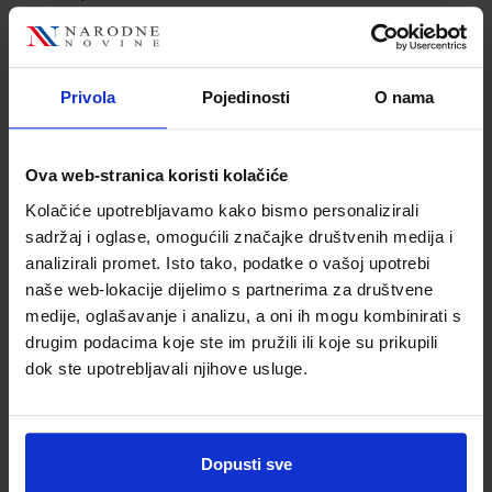
Jedinična mjera
kom
Nakladnik
ŠKOLSKA KNJIGA d.d.
Autor
Suzana Đurđević
Privola
Pojedinosti
O nama
Školski razred
30 3.RAZRED SŠ
Vrsta školske knjige
UDŽBENIK
Vrsta škole
3 STRUKOVNA
Ova web-stranica koristi kolačiće
Nastavni predmet
UPRAVNE I BIROTEH.ŠK
Kolačiće upotrebljavamo kako bismo personalizirali
Reg br min
3798
sadržaj i oglase, omogućili značajke društvenih medija i
analizirali promet. Isto tako, podatke o vašoj upotrebi
naše web-lokacije dijelimo s partnerima za društvene
medije, oglašavanje i analizu, a oni ih mogu kombinirati s
drugim podacima koje ste im pružili ili koje su prikupili
dok ste upotrebljavali njihove usluge.
Dopusti sve