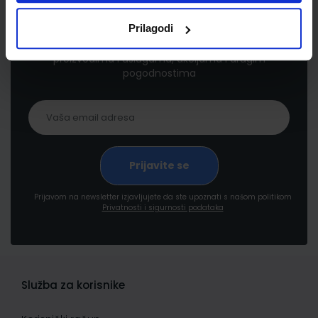
Newsletter prijava
Prilagodi
Prijavite se kako bi primali informacije o novim
proizvodima i uslugama, akcijama i drugim
pogodnostima
Prijavom na newsletter izjavljujete da ste upoznati s našom politikom
Privatnosti i sigurnosti podataka
Služba za korisnike