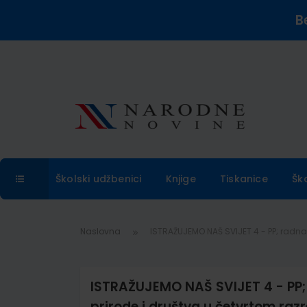
B
Školski udžbenici
Knjige
Tiskanice
Šk
Naslovna
ISTRAŽUJEMO NAŠ SVIJET 4 - PP; radna
ISTRAŽUJEMO NAŠ SVIJET 4 - PP; 
prirode i društva u četvrtom raz