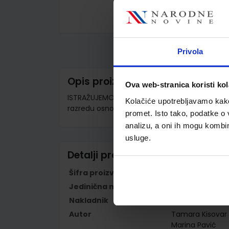
Skip
to
the
Privola
beginning
of
the
images
Opis proizvoda
gallery
Ova web-stranica koristi kol
ISTRAŽUJEMO NAŠ SVIJET 4 - PP; radna bilježn
Kolačiće upotrebljavamo kako 
razredu osnovne škole
promet. Isto tako, podatke o 
analizu, a oni ih mogu kombini
usluge.
Detalji proizvoda
Šifra proizvoda
569478
Jedinična mjera
kom
Nakladnik
ŠKOLSKA KNJIGA 
Autor
Tamara Kisovar 
Marina Pavić