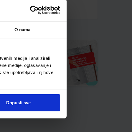
O nama
enih medija i analizirali
ene medije, oglašavanje i
k ste upotrebljavali njihove
Dopusti sve