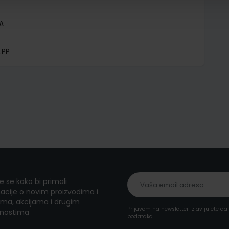
A
.PP
te se kako bi primali
acije o novim proizvodima i
ma, akcijama i drugim
Prijavom na newsletter izjavljujete d
nostima
podataka