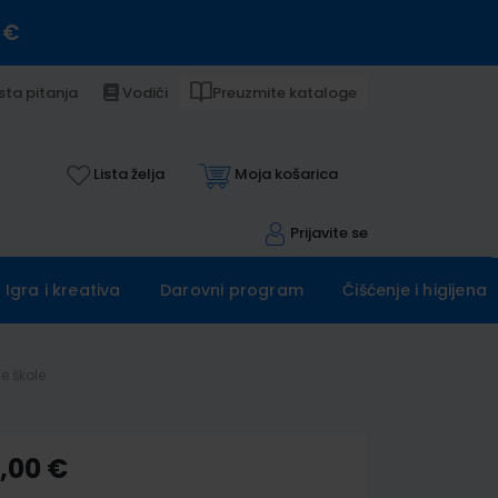
 €
sta pitanja
Vodiči
Preuzmite kataloge
Lista želja
Moja košarica
Prijavite se
Igra i kreativa
Darovni program
Čišćenje i higijena
e škole
5,00 €