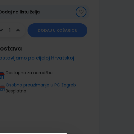
Dodaj na listu želja
DODAJ U KOŠARICU
ostava
ostavljamo po cijeloj Hrvatskoj
Dostupno za narudžbu
Osobno preuzimanje u PC Zagreb
Besplatno