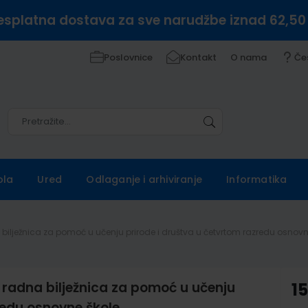
esplatna dostava za sve narudžbe iznad 62,50
Poslovnice
Kontakt
O nama
Če
Pretražite
Pretražite
ola
Ured
Odlaganje i arhiviranje
Informatika
 bilježnica za pomoć u učenju prirode i društva u četvrtom razredu osnovn
radna bilježnica za pomoć u učenju
1
redu osnovne škole