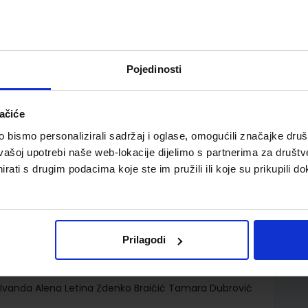
Pojedinosti
ačiće
ica za pomoć u učenju prirode i društva u četvrtom
bismo personalizirali sadržaj i oglase, omogućili značajke društv
vašoj upotrebi naše web-lokacije dijelimo s partnerima za društv
rati s drugim podacima koje ste im pružili ili koje su prikupili do
Prilagodi
d.d.
Ivanda Alena Letina Zdenko Braičić Tamara Dubrović