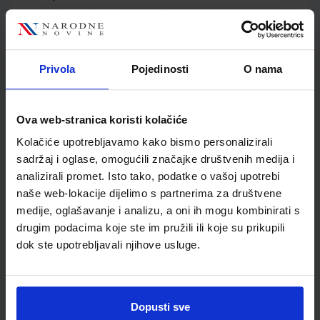
Jedinična mjera
kom
Nakladnik
ŠKOLSKA KNJIGA d.d.
Autor
Davorka Nekić Mia
Mihaljević Ivančić Nina
Privola
Pojedinosti
O nama
Čalić Amela Ojdanić
Školski razred
04 4.RAZRED OŠ
Ova web-stranica koristi kolačiće
Vrsta školske knjige
RADNA BILJEŽNICA
Vrsta škole
1 OSNOVNA
Kolačiće upotrebljavamo kako bismo personalizirali
Nastavni predmet
ENGLESKI JEZIK PP
sadržaj i oglase, omogućili značajke društvenih medija i
analizirali promet. Isto tako, podatke o vašoj upotrebi
naše web-lokacije dijelimo s partnerima za društvene
medije, oglašavanje i analizu, a oni ih mogu kombinirati s
drugim podacima koje ste im pružili ili koje su prikupili
dok ste upotrebljavali njihove usluge.
Dopusti sve