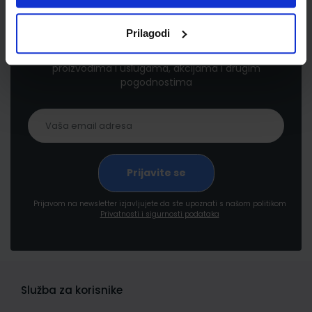
Newsletter prijava
Prilagodi
Prijavite se kako bi primali informacije o novim
proizvodima i uslugama, akcijama i drugim
pogodnostima
Prijavom na newsletter izjavljujete da ste upoznati s našom politikom
Privatnosti i sigurnosti podataka
Služba za korisnike