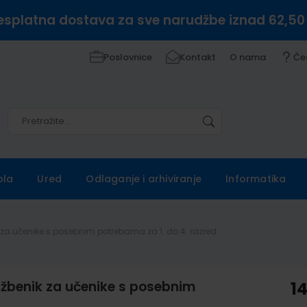
esplatna dostava za sve narudžbe iznad 62,50
Poslovnice
Kontakt
O nama
Če
Pretražite
Pretražite
ola
Ured
Odlaganje i arhiviranje
Informatika
 za učenike s posebnim potrebama za 1. do 4. razred
žbenik za učenike s posebnim
14