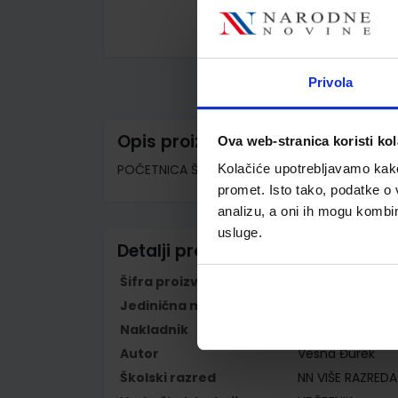
Skip
to
the
Privola
beginning
of
the
images
Opis proizvoda
Ova web-stranica koristi kol
gallery
POČETNICA ŠAPTALICA 3 - PP; udžbenik za uče
Kolačiće upotrebljavamo kako 
promet. Isto tako, podatke o 
analizu, a oni ih mogu kombini
usluge.
Detalji proizvoda
Šifra proizvoda
567810
Jedinična mjera
kom
Nakladnik
ŠKOLSKA KNJIGA 
Autor
Vesna Đurek
Školski razred
NN VIŠE RAZRED