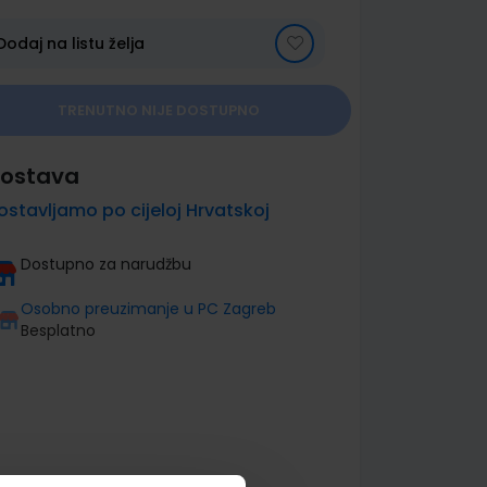
Dodaj na listu želja
TRENUTNO NIJE DOSTUPNO
ostava
ostavljamo po cijeloj Hrvatskoj
Dostupno za narudžbu
Osobno preuzimanje u PC Zagreb
Besplatno