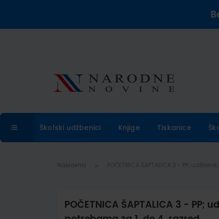
B
Školski udžbenici
Knjige
Tiskanice
Šk
Naslovna
POČETNICA ŠAPTALICA 3 - PP; udžbenik
POČETNICA ŠAPTALICA 3 - PP; ud
potrebama za 1. do 4. razred