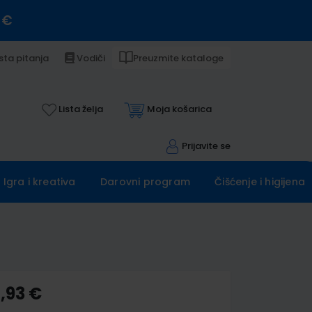
 €
sta pitanja
Vodiči
Preuzmite kataloge
Lista želja
Moja košarica
Prijavite se
Igra i kreativa
Darovni program
Čišćenje i higijena
,93 €