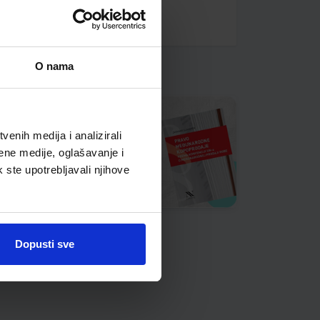
O nama
enih medija i analizirali
ene medije, oglašavanje i
k ste upotrebljavali njihove
Dopusti sve