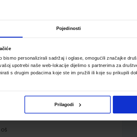
Pojedinosti
ačiće
nike s posebnim potrebama za 1. do 4. razred
bismo personalizirali sadržaj i oglase, omogućili značajke društv
vašoj upotrebi naše web-lokacije dijelimo s partnerima za društv
rati s drugim podacima koje ste im pružili ili koje su prikupili do
Prilagodi
d.d.
A OŠ