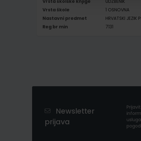
Vrsta školske knjige
UDŽBENIK
Vrsta škole
1 OSNOVNA
Nastavni predmet
HRVATSKI JEZIK P
Reg br min
7131
Prijavi
Newsletter
inform
usluga
prijava
pogod