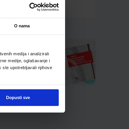
O nama
enih medija i analizirali
ene medije, oglašavanje i
k ste upotrebljavali njihove
Dopusti sve