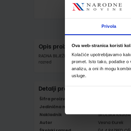
Skip
to
the
Privola
beginning
of
the
images
Opis proizvoda
Ova web-stranica koristi kol
gallery
Kolačiće upotrebljavamo kako 
RADNA BILJEŽNICA 2 - PP; pisana slova, radna 
razred
promet. Isto tako, podatke o 
analizu, a oni ih mogu kombini
usluge.
Detalji proizvoda
Šifra proizvoda
567906
Jedinična mjera
kom
Nakladnik
ŠKOLSKA KNJIGA 
Autor
Vesna Đurek
Školski razred
04 4.RAZRED OŠ