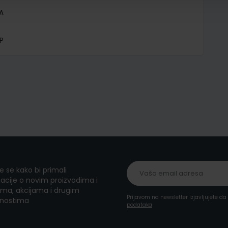
A
P
te se kako bi primali
acije o novim proizvodima i
ma, akcijama i drugim
Prijavom na newsletter izjavljujete d
nostima
podataka