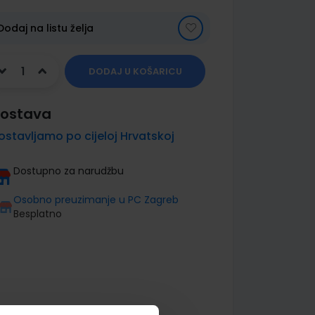
Dodaj na listu želja
DODAJ U KOŠARICU
ostava
ostavljamo po cijeloj Hrvatskoj
Dostupno za narudžbu
Osobno preuzimanje u PC Zagreb
Besplatno