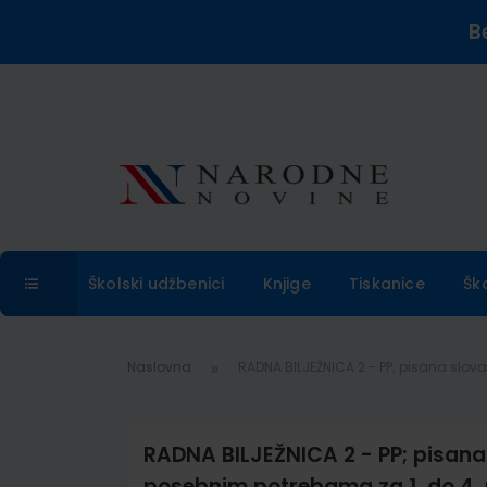
B
Školski udžbenici
Knjige
Tiskanice
Šk
Naslovna
RADNA BILJEŽNICA 2 - PP; pisana slova
RADNA BILJEŽNICA 2 - PP; pisana 
posebnim potrebama za 1. do 4. 