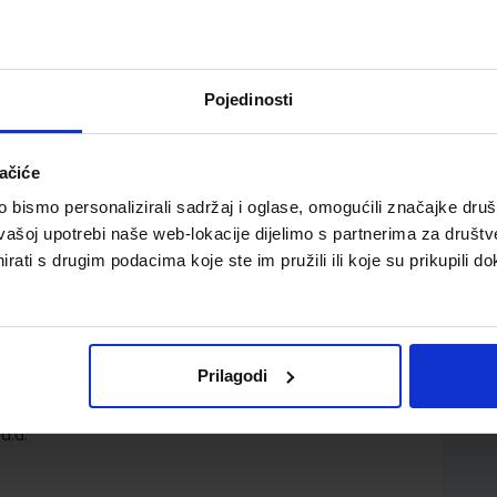
Pojedinosti
ačiće
bismo personalizirali sadržaj i oglase, omogućili značajke društv
bilježnica za učenike s posebnim potrebama za 1. do 4.
vašoj upotrebi naše web-lokacije dijelimo s partnerima za društv
rati s drugim podacima koje ste im pružili ili koje su prikupili do
Prilagodi
d.d.