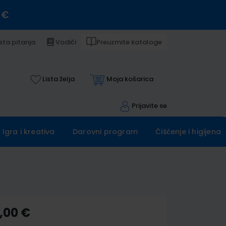
 €
sta pitanja
Vodiči
Preuzmite kataloge
Lista želja
Moja košarica
Prijavite se
Igra i kreativa
Darovni program
Čišćenje i higijena
,00 €