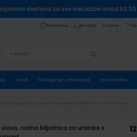
esplatna dostava za sve narudžbe iznad 62,50
Poslovnice
Kontakt
O nama
Če
Pretražite
Pretražite
ola
Ured
Odlaganje i arhiviranje
Informatika
, radna bilježnica za učenike s posebnim potrebama za 1. do 4. razred
slova, radna bilježnica za učenike s
12
razred