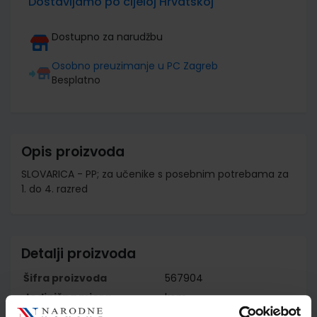
Dostavljamo po cijeloj Hrvatskoj
Dostupno za narudžbu
Osobno preuzimanje u PC Zagreb
Besplatno
Opis proizvoda
SLOVARICA - PP; za učenike s posebnim potrebama za
1. do 4. razred
Detalji proizvoda
Šifra proizvoda
567904
Jedinična mjera
kom
Nakladnik
ŠKOLSKA KNJIGA d.d.