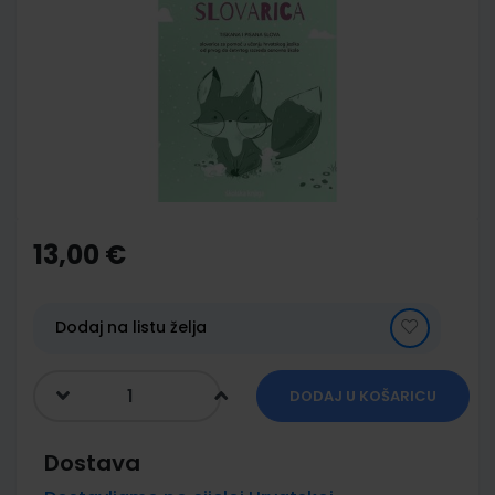
end
of
the
images
gallery
Skip
to
the
13,00 €
beginning
of
the
images
Dodaj na listu želja
gallery
DODAJ U KOŠARICU
Dostava