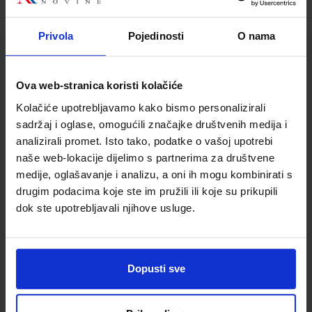
Autor
Vesna Đurek
Školski razred
04 4.RAZRED OŠ
Privola
Pojedinosti
O nama
Vrsta školske knjige
SLOVARICA
Vrsta škole
1 OSNOVNA
Ova web-stranica koristi kolačiće
Nastavni predmet
HRVATSKI JEZIK PP
Kolačiće upotrebljavamo kako bismo personalizirali
sadržaj i oglase, omogućili značajke društvenih medija i
analizirali promet. Isto tako, podatke o vašoj upotrebi
naše web-lokacije dijelimo s partnerima za društvene
medije, oglašavanje i analizu, a oni ih mogu kombinirati s
drugim podacima koje ste im pružili ili koje su prikupili
dok ste upotrebljavali njihove usluge.
Newsletter prijava
Dopusti sve
Prijavite se kako bi primali informacije o novim