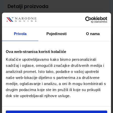
Detalji proizvoda
Šifra proizvoda
569473
Jedinična mjera
kom
Nakladnik
ŠKOLSKA KNJIGA d.d.
Privola
Pojedinosti
O nama
Autor
Lea Jambrek Topić
Elizabeta Šnajder
Školski razred
04 4.RAZRED OŠ
Ova web-stranica koristi kolačiće
Vrsta školske knjige
RADNA BILJEŽNICA
Kolačiće upotrebljavamo kako bismo personalizirali
Vrsta škole
1 OSNOVNA
sadržaj i oglase, omogućili značajke društvenih medija i
Nastavni predmet
NJEMAČKI JEZIK PP
analizirali promet. Isto tako, podatke o vašoj upotrebi
Reg br min
DOM
naše web-lokacije dijelimo s partnerima za društvene
medije, oglašavanje i analizu, a oni ih mogu kombinirati s
drugim podacima koje ste im pružili ili koje su prikupili
dok ste upotrebljavali njihove usluge.