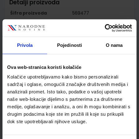
Detalji proizvoda
Šifra proizvoda
569477
Jedinična mjera
kom
Nakladnik
ŠKOLSKA KNJIGA d.d.
Autor
Tamara Kisovar Ivanda
Alena Letina Zdenko
Privola
Pojedinosti
O nama
Braičić Tamara Dubrović
Marina Pavić
Školski razred
04 4.RAZRED OŠ
Ova web-stranica koristi kolačiće
Vrsta školske knjige
UDŽBENIK
Kolačiće upotrebljavamo kako bismo personalizirali
Vrsta škole
1 OSNOVNA
sadržaj i oglase, omogućili značajke društvenih medija i
Nastavni predmet
PRIRODA I DRUŠT.PP
analizirali promet. Isto tako, podatke o vašoj upotrebi
Reg br min
7638
naše web-lokacije dijelimo s partnerima za društvene
medije, oglašavanje i analizu, a oni ih mogu kombinirati s
drugim podacima koje ste im pružili ili koje su prikupili
dok ste upotrebljavali njihove usluge.