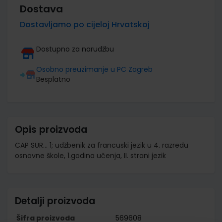
Dostava
Dostavljamo po cijeloj Hrvatskoj
Dostupno za narudžbu
Osobno preuzimanje u PC Zagreb
Besplatno
Opis proizvoda
CAP SUR... 1; udžbenik za francuski jezik u 4. razredu
osnovne škole, 1.godina učenja, II. strani jezik
Detalji proizvoda
Šifra proizvoda
569608