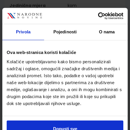
Jedinična mjera
kom
Nakladnik
PROFIL KLETT d.o.o.
Autor
Amandine Demarteau
Aurore Jarlang Adelaide
Privola
Pojedinosti
O nama
Tilly
Školski razred
04 4.RAZRED OŠ
Vrsta školske knjige
UDŽBENIK
Ova web-stranica koristi kolačiće
Vrsta škole
1 OSNOVNA
Kolačiće upotrebljavamo kako bismo personalizirali
Nastavni predmet
FRANCUSKI JEZIK
sadržaj i oglase, omogućili značajke društvenih medija i
Reg br min
7810
analizirali promet. Isto tako, podatke o vašoj upotrebi
naše web-lokacije dijelimo s partnerima za društvene
medije, oglašavanje i analizu, a oni ih mogu kombinirati s
drugim podacima koje ste im pružili ili koje su prikupili
dok ste upotrebljavali njihove usluge.
Dopusti sve