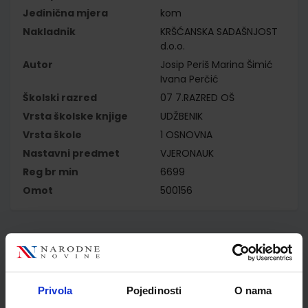
Jedinična mjera
kom
Nakladnik
KRŠĆANSKA SADAŠNJOST
d.o.o.
Autor
Josip Periš Marina Šimić
Ivana Perčić
Školski razred
07 7.RAZRED OŠ
Vrsta školske knjige
UDŽBENIK
Vrsta škole
1 OSNOVNA
Nastavni predmet
VJERONAUK
Reg br min
6699
Omot
500156
Kupci najčešće biraju..
Privola
Pojedinosti
O nama