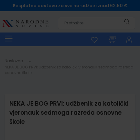
Besplatna dostava za sve narudžbe iznad 62,50 €
Pretra
Naslovna
NEKA JE BOG PRVI; udžbenik za katolički vjeronauk sedmoga razreda
osnovne škole
NEKA JE BOG PRVI; udžbenik za katolički
vjeronauk sedmoga razreda osnovne
škole