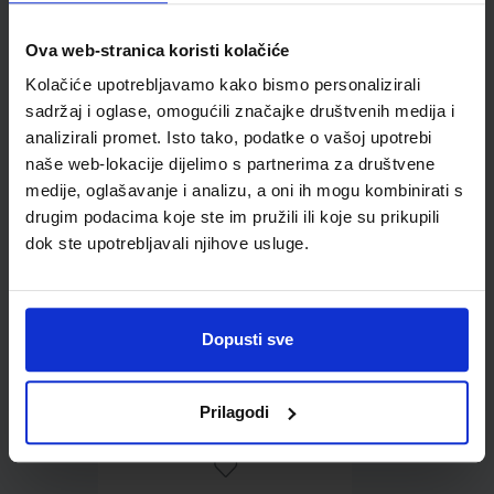
Ova web-stranica koristi kolačiće
Omot PVC za školske
Kolačiće upotrebljavamo kako bismo personalizirali
udžbenike; dimenzije
sadržaj i oglase, omogućili značajke društvenih medija i
401x267; tip 156
analizirali promet. Isto tako, podatke o vašoj upotrebi
naše web-lokacije dijelimo s partnerima za društvene
medije, oglašavanje i analizu, a oni ih mogu kombinirati s
drugim podacima koje ste im pružili ili koje su prikupili
dok ste upotrebljavali njihove usluge.
Dopusti sve
0,85 €
Prilagodi