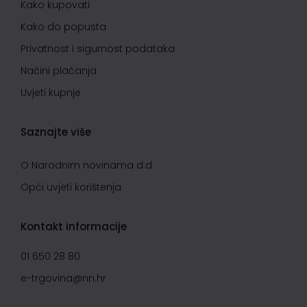
Kako kupovati
Kako do popusta
Privatnost i sigurnost podataka
Načini plaćanja
Uvjeti kupnje
Saznajte više
O Narodnim novinama d.d.
Opći uvjeti korištenja
Kontakt informacije
01 650 28 80
e-trgovina@nn.hr