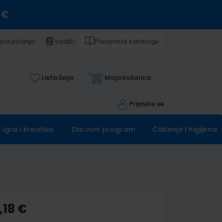
 €
sta pitanja
Vodiči
Preuzmite kataloge
Lista želja
Moja košarica
Prijavite se
Igra i kreativa
Darovni program
Čišćenje i higijena
,18 €