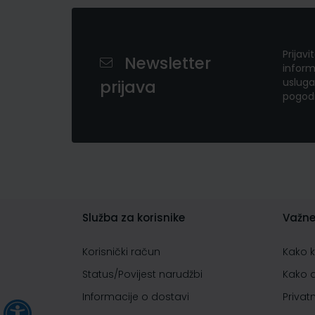
Prijavi
Newsletter
inform
usluga
prijava
pogod
Služba za korisnike
Važne
Korisnički račun
Kako 
Status/Povijest narudžbi
Kako 
Informacije o dostavi
Privat