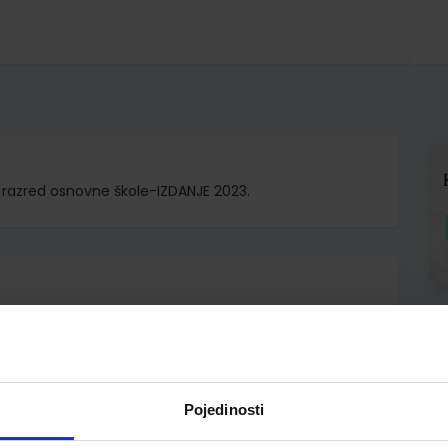
. razred osnovne škole-IZDANJE 2023.
o.
v Sokol Vlahović Kager
Pojedinosti