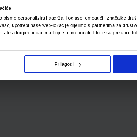
ačiće
bismo personalizirali sadržaj i oglase, omogućili značajke društv
vašoj upotrebi naše web-lokacije dijelimo s partnerima za društv
rati s drugim podacima koje ste im pružili ili koje su prikupili do
Prilagodi