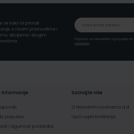
te se kako bi primali
acije o novim proizvodima i
ma, akcijama i drugim
Prijavom na newsletter izjavljujete d
nostima
podataka
 informacije
Saznajte više
kupovati
O Narodnim novinama d.d.
do popusta
Opći uvjeti korištenja
nost i sigurnost podataka