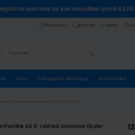
esplatna dostava za sve narudžbe iznad 62,50
Poslovnice
Kontakt
O nama
Če
Pretražite
Pretražite
ola
Ured
Odlaganje i arhiviranje
Informatika
ke za 6. razred osnovne škole-IZDANJE 2023.
ormatike za 6. razred osnovne škole-
12