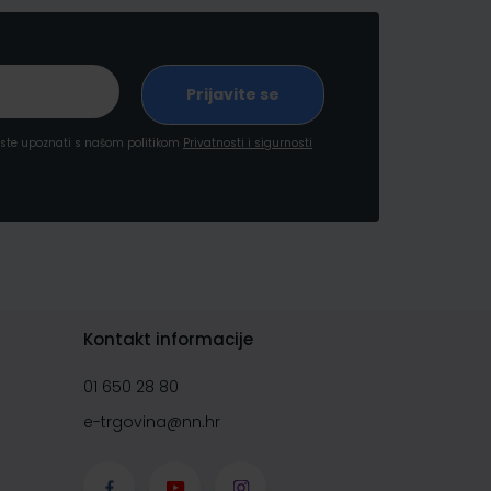
a ste upoznati s našom politikom
Privatnosti i sigurnosti
Kontakt informacije
01 650 28 80
e-trgovina@nn.hr