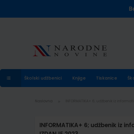
B
Školski udžbenici
Knjige
Tiskanice
Šk
Naslovna
INFORMATIKA+ 6; udžbenik iz informati
INFORMATIKA+ 6; udžbenik iz inf
IZDANJE 2023.