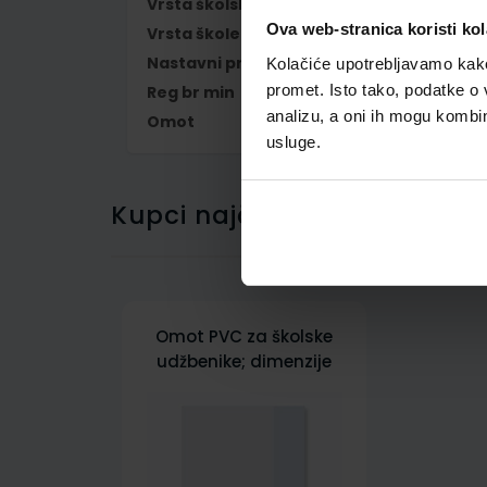
Vrsta školske knjige
UDŽBENIK
Ova web-stranica koristi kol
Vrsta škole
1 OSNOVNA
Nastavni predmet
INFORMATIKA
Kolačiće upotrebljavamo kako 
promet. Isto tako, podatke o 
Reg br min
7113
analizu, a oni ih mogu kombini
Omot
500261
usluge.
Kupci najčešće biraju..
Omot PVC za školske
udžbenike; dimenzije
421x277; tip 261