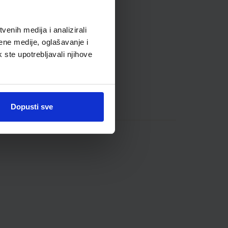
enih medija i analizirali
ene medije, oglašavanje i
k ste upotrebljavali njihove
Dopusti sve