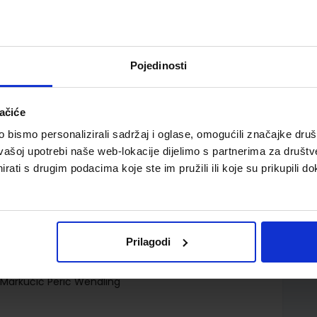
Pojedinosti
ačiće
udžbenik za 3. razred gimnazija
bismo personalizirali sadržaj i oglase, omogućili značajke društv
vašoj upotrebi naše web-lokacije dijelimo s partnerima za društv
rati s drugim podacima koje ste im pružili ili koje su prikupili do
Prilagodi
Markučič Perić Wendling