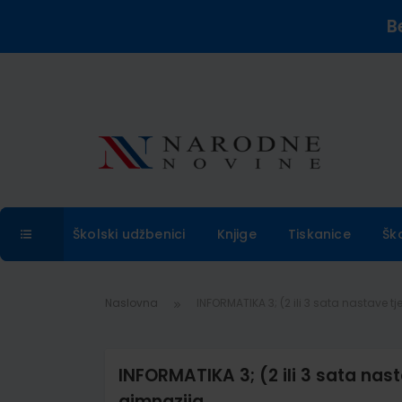
B
Školski udžbenici
Knjige
Tiskanice
Šk
Naslovna
INFORMATIKA 3; (2 ili 3 sata nastave t
INFORMATIKA 3; (2 ili 3 sata nast
gimnazija