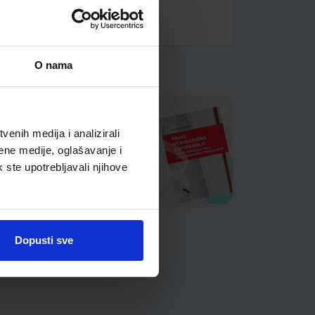
O nama
enih medija i analizirali
ene medije, oglašavanje i
k ste upotrebljavali njihove
Dopusti sve