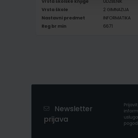
Vrsta školske knjige
UDŽBENIK
Vrsta škole
2 GIMNAZIJA
Nastavni predmet
INFORMATIKA
Reg br min
6671
Prijavi
Newsletter
inform
usluga
prijava
pogod