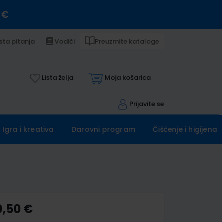
 €
sta pitanja
Vodiči
Preuzmite kataloge
Lista želja
Moja košarica
Prijavite se
Igra i kreativa
Darovni program
Čišćenje i higijena
0,50 €