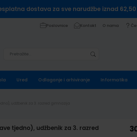
esplatna dostava za sve narudžbe iznad 62,50
Poslovnice
Kontakt
O nama
Če
Pretražite
Pretražite
ola
Ured
Odlaganje i arhiviranje
Informatika
jedno), udžbenik za 3. razred gimnazija
ave tjedno), udžbenik za 3. razred
3