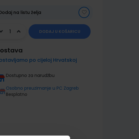
Dodaj na listu želja
DODAJ U KOŠARICU
ostava
ostavljamo po cijeloj Hrvatskoj
Dostupno za narudžbu
Osobno preuzimanje u PC Zagreb
Besplatno