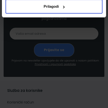
Prilagodi
Prijavite se kako bi primali informacije o novim
proizvodima i uslugama, akcijama i drugim
pogodnostima
Prijavom na newsletter izjavljujete da ste upoznati s našom politikom
Privatnosti i sigurnosti podataka
Služba za korisnike
Korisnički račun