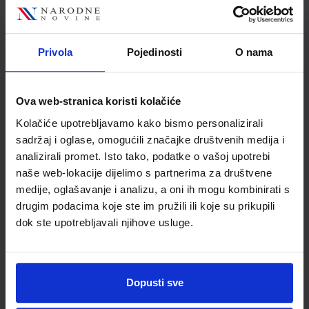
Autor
Tomičić Ivošević Volarić
Draganjac
Školski razred
30 3.RAZRED SŠ
Privola
Pojedinosti
O nama
Vrsta školske knjige
UDŽBENIK
Vrsta škole
2 GIMNAZIJA
Ova web-stranica koristi kolačiće
Nastavni predmet
INFORMATIKA
Kolačiće upotrebljavamo kako bismo personalizirali
Reg br min
6589
sadržaj i oglase, omogućili značajke društvenih medija i
analizirali promet. Isto tako, podatke o vašoj upotrebi
naše web-lokacije dijelimo s partnerima za društvene
medije, oglašavanje i analizu, a oni ih mogu kombinirati s
drugim podacima koje ste im pružili ili koje su prikupili
dok ste upotrebljavali njihove usluge.
Dopusti sve
Newsletter prijava