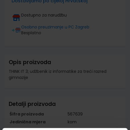
Dostavljamo po cijeloj Hrvatskoj
Dostupno za narudžbu
Osobno preuzimanje u PC Zagreb
Besplatno
Opis proizvoda
THINK IT 3; udžbenik iz informatike za treći razred
gimnazije
Detalji proizvoda
Šifra proizvoda
567639
Jedinična mjera
kom
Nakladnik
ALFA d.d.