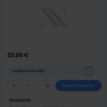
end
of
the
images
gallery
Skip
to
the
23,00 €
beginning
of
the
images
Dodaj na listu želja
gallery
DODAJ U KOŠARICU
Dostava