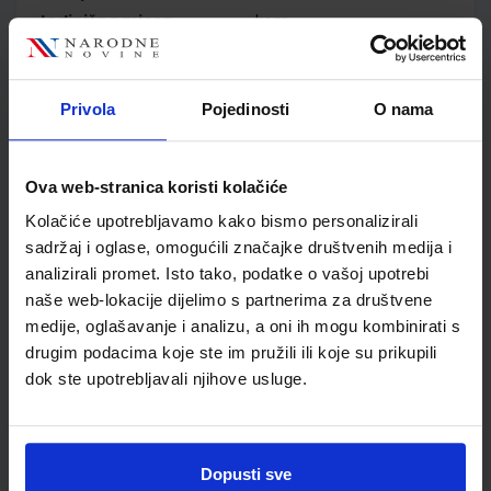
Jedinična mjera
kom
Nakladnik
UDŽBENIK.HR d.o.o.
Autor
Dmitrović Grabusin
Bujanović Miletić Kager
Privola
Pojedinosti
O nama
Školski razred
30 3.RAZRED SŠ
Vrsta školske knjige
UDŽBENIK
Ova web-stranica koristi kolačiće
Vrsta škole
2 GIMNAZIJA
Nastavni predmet
INFORMATIKA
Kolačiće upotrebljavamo kako bismo personalizirali
sadržaj i oglase, omogućili značajke društvenih medija i
Reg br min
7112
analizirali promet. Isto tako, podatke o vašoj upotrebi
naše web-lokacije dijelimo s partnerima za društvene
medije, oglašavanje i analizu, a oni ih mogu kombinirati s
drugim podacima koje ste im pružili ili koje su prikupili
dok ste upotrebljavali njihove usluge.
Dopusti sve