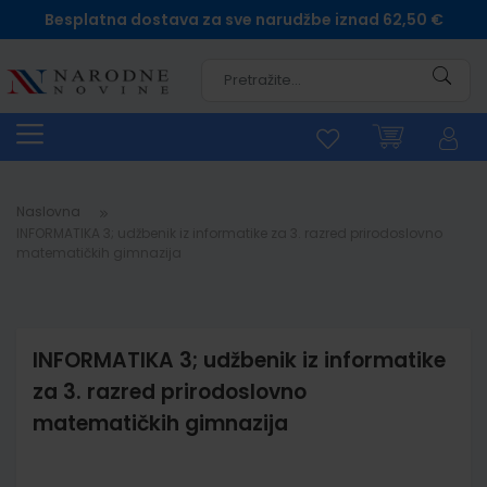
Besplatna dostava za sve narudžbe iznad 62,50 €
Pretra
Naslovna
INFORMATIKA 3; udžbenik iz informatike za 3. razred prirodoslovno
matematičkih gimnazija
INFORMATIKA 3; udžbenik iz informatike
za 3. razred prirodoslovno
matematičkih gimnazija