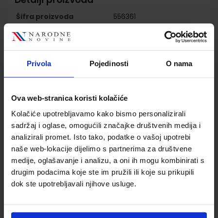
Šifra proizvoda
556361
Jedinična mjera
kom
Nakladnik
ŠKOLSKA KNJIGA d.d.
Autor
Predrag Brođanac Leo
Privola
Pojedinosti
O nama
Budin Zlatka Markučič
Smiljana Perić
Školski razred
80 VIŠE RAZREDA SŠ
Ova web-stranica koristi kolačiće
Vrsta školske knjige
UDŽBENIK
Kolačiće upotrebljavamo kako bismo personalizirali
Vrsta škole
2 GIMNAZIJA
sadržaj i oglase, omogućili značajke društvenih medija i
Nastavni predmet
INFORMATIKA
analizirali promet. Isto tako, podatke o vašoj upotrebi
Reg br min
6205
naše web-lokacije dijelimo s partnerima za društvene
medije, oglašavanje i analizu, a oni ih mogu kombinirati s
drugim podacima koje ste im pružili ili koje su prikupili
dok ste upotrebljavali njihove usluge.