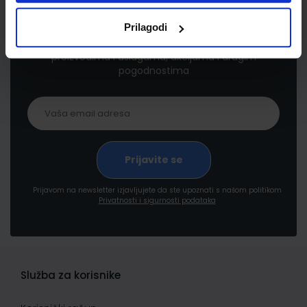
Newsletter prijava
Prilagodi
Prijavite se kako bi primali informacije o novim
proizvodima i uslugama, akcijama i drugim
pogodnostima
Prijavom na newsletter izjavljujete da ste upoznati s našom politikom
Privatnosti i sigurnosti podataka
Služba za korisnike