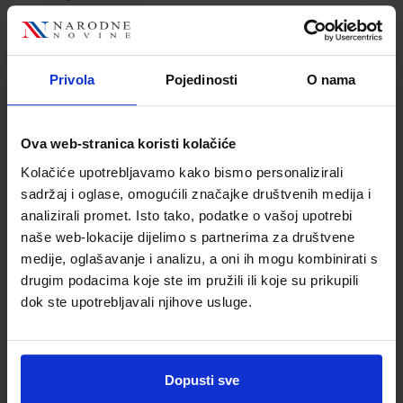
Jedinična mjera
kom
Nakladnik
PROFIL KLETT d.o.o.
Autor
Danko Matasović
Privola
Pojedinosti
O nama
Školski razred
10 1.RAZRED SŠ
Vrsta školske knjige
UDŽBENIK
Vrsta škole
3 STRUKOVNA
Ova web-stranica koristi kolačiće
Nastavni predmet
UGOSTITELJ.I TURIS.Š
Kolačiće upotrebljavamo kako bismo personalizirali
Reg br min
1303
sadržaj i oglase, omogućili značajke društvenih medija i
analizirali promet. Isto tako, podatke o vašoj upotrebi
naše web-lokacije dijelimo s partnerima za društvene
medije, oglašavanje i analizu, a oni ih mogu kombinirati s
drugim podacima koje ste im pružili ili koje su prikupili
dok ste upotrebljavali njihove usluge.
Dopusti sve