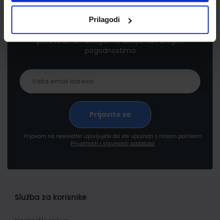
Newsletter prijava
Prilagodi
Prijavite se kako bi primali informacije o novim
proizvodima i uslugama, akcijama i drugim
pogodnostima
Prijavom na newsletter izjavljujete da ste upoznati s našom politikom
Privatnosti i sigurnosti podataka
Služba za korisnike