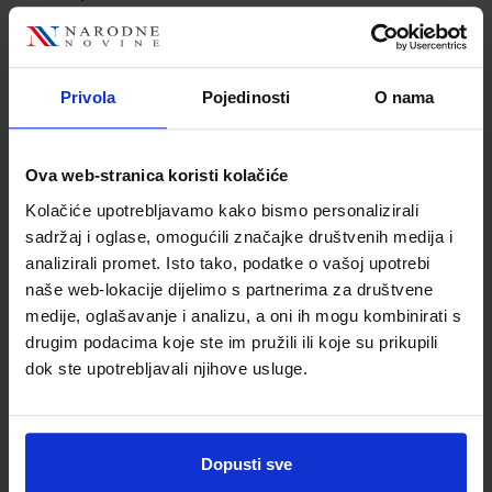
Jedinična mjera
kom
Nakladnik
ŠKOLSKA KNJIGA d.d.
Autor
Vesna Srnić
Privola
Pojedinosti
O nama
Školski razred
30 3.RAZRED SŠ
Vrsta školske knjige
UDŽBENIK
Vrsta škole
3 STRUKOVNA
Ova web-stranica koristi kolačiće
Nastavni predmet
UGOSTITELJ.I TURIS.Š
Kolačiće upotrebljavamo kako bismo personalizirali
Reg br min
1293
sadržaj i oglase, omogućili značajke društvenih medija i
analizirali promet. Isto tako, podatke o vašoj upotrebi
naše web-lokacije dijelimo s partnerima za društvene
medije, oglašavanje i analizu, a oni ih mogu kombinirati s
drugim podacima koje ste im pružili ili koje su prikupili
dok ste upotrebljavali njihove usluge.
Dopusti sve