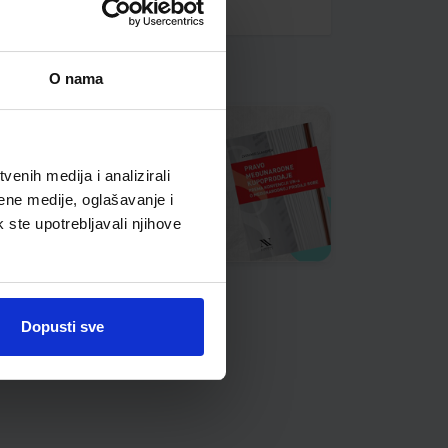
O nama
enih medija i analizirali
ene medije, oglašavanje i
k ste upotrebljavali njihove
Dopusti sve