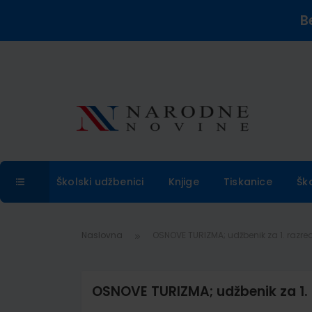
B
Školski udžbenici
Knjige
Tiskanice
Šk
Naslovna
OSNOVE TURIZMA; udžbenik za 1. razred 
OSNOVE TURIZMA; udžbenik za 1. r