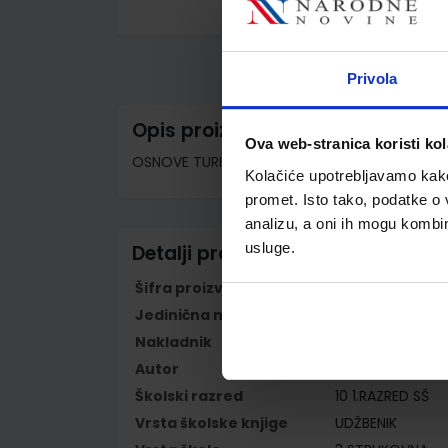
Skip
to
the
beginning
Privola
of
the
images
Opis proizvoda
gallery
Ova web-stranica koristi kol
OSNOVE TURIZMA; udžbenik za 1. razred hotelije
Kolačiće upotrebljavamo kako 
promet. Isto tako, podatke o 
analizu, a oni ih mogu kombini
usluge.
Detalji proizvoda
Šifra proizvoda
852961
Jedinična mjera
kom
Nakladnik
ŠKOLSKA KNJIGA 
Autor
Sandra Čorak Ve
Školski razred
10 1.RAZRED SŠ
Vrsta školske knjige
UDŽBENIK