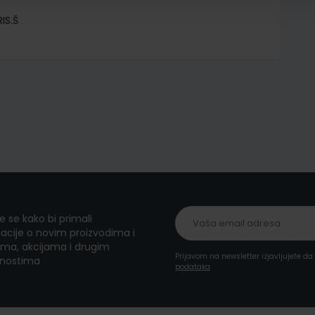
IS.Š
te se kako bi primali
acije o novim proizvodima i
ma, akcijama i drugim
Prijavom na newsletter izjavljujete d
nostima
podataka