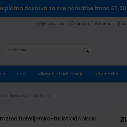
esplatna dostava za sve narudžbe iznad 62,50
Poslovnice
Kontakt
O nama
Če
Pretražite
Pretražite
ola
Ured
Odlaganje i arhiviranje
Informatika
hotelijersko-turističkih škola
azred hotelijersko-turističkih škola
21