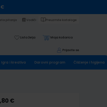
 €
sta pitanja
Vodiči
Preuzmite kataloge
Lista želja
Moja košarica
Prijavite se
Igra i kreativa
Darovni program
Čišćenje i higijena
,80 €