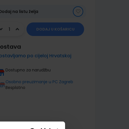
Dodaj na listu želja
DODAJ U KOŠARICU
ostava
ostavljamo po cijeloj Hrvatskoj
Dostupno za narudžbu
Osobno preuzimanje u PC Zagreb
Besplatno