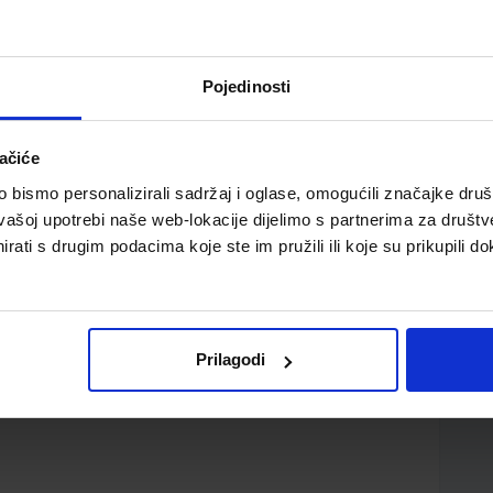
Pojedinosti
ačiće
rsko-turističkih škola
bismo personalizirali sadržaj i oglase, omogućili značajke društv
vašoj upotrebi naše web-lokacije dijelimo s partnerima za društv
rati s drugim podacima koje ste im pružili ili koje su prikupili do
Prilagodi
d.d.
sna Mikačić Željko Trezner