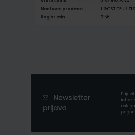
Vrsta škole
3 STRUKOVNA
Nastavni predmet
UGOSTITELJ.I TUR
Reg br min
3156
Prijavi
Newsletter
inform
usluga
prijava
pogod