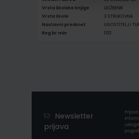
Vrsta školske knjige
UDŽBENIK
Vrsta škole
3 STRUKOVNA
Nastavni predmet
UGOSTITELJ.I TUR
Reg br min
1313
Prijavi
Newsletter
inform
usluga
prijava
pogod