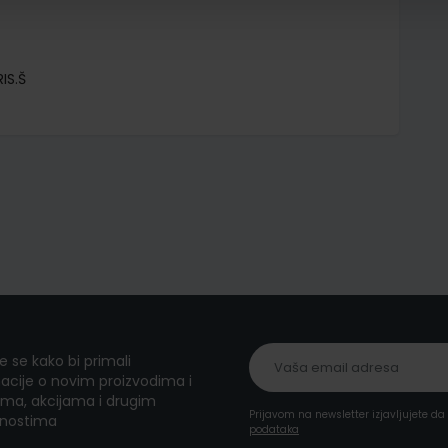
IS.Š
te se kako bi primali
acije o novim proizvodima i
ma, akcijama i drugim
Prijavom na newsletter izjavljujete d
nostima
podataka