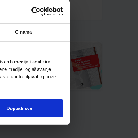
O nama
enih medija i analizirali
ene medije, oglašavanje i
k ste upotrebljavali njihove
Dopusti sve