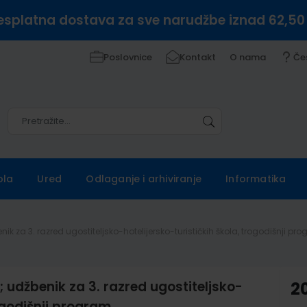
esplatna dostava za sve narudžbe iznad 62,50
Poslovnice
Kontakt
O nama
Če
Pretražite
Pretražite
ola
Ured
Odlaganje i arhiviranje
Informatika
 za 3. razred ugostiteljsko-hotelijersko-turističkih škola, trogodišnji pr
džbenik za 3. razred ugostiteljsko-
20
rogodišnji program