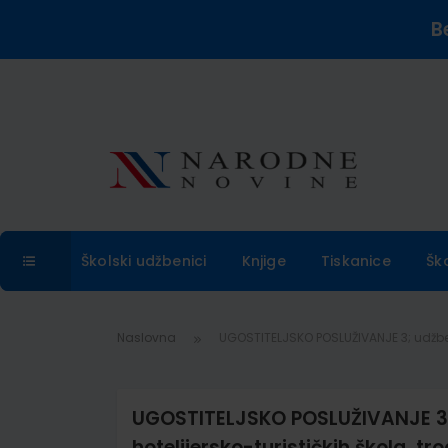
B
Školski udžbenici
Knjige
Tiskanice
Šk
Naslovna
UGOSTITELJSKO POSLUŽIVANJE 3; udžbenik
UGOSTITELJSKO POSLUŽIVANJE 3; u
hotelijersko-turističkih škola, t