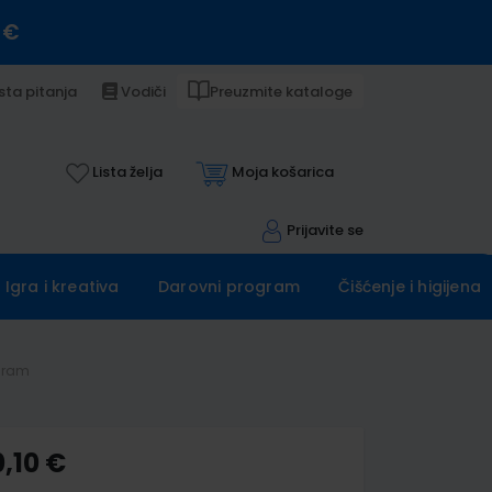
 €
sta pitanja
Vodiči
Preuzmite kataloge
Lista želja
Moja košarica
Prijavite se
Igra i kreativa
Darovni program
Čišćenje i higijena
ogram
,10 €