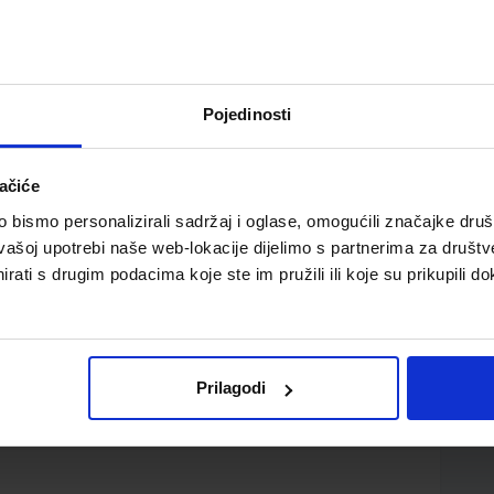
Pojedinosti
ačiće
azred ugostiteljsko-hotelijersko-turističkih škola,
bismo personalizirali sadržaj i oglase, omogućili značajke društv
vašoj upotrebi naše web-lokacije dijelimo s partnerima za društv
rati s drugim podacima koje ste im pružili ili koje su prikupili do
Prilagodi
d.d.