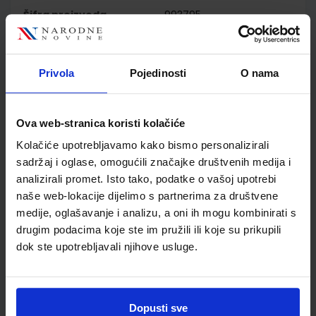
Šifra proizvoda
993795
Jedinična mjera
kom
Nakladnik
ŠKOLSKA KNJIGA d.d.
Autor
Vedran Habel
Privola
Pojedinosti
O nama
Školski razred
20 2.RAZRED SŠ
Vrsta školske knjige
UDŽBENIK
Ova web-stranica koristi kolačiće
Vrsta škole
3 STRUKOVNA
Kolačiće upotrebljavamo kako bismo personalizirali
Nastavni predmet
UGOSTITELJ.I TURIS.Š
sadržaj i oglase, omogućili značajke društvenih medija i
Reg br min
3786
analizirali promet. Isto tako, podatke o vašoj upotrebi
naše web-lokacije dijelimo s partnerima za društvene
medije, oglašavanje i analizu, a oni ih mogu kombinirati s
drugim podacima koje ste im pružili ili koje su prikupili
dok ste upotrebljavali njihove usluge.
Dopusti sve