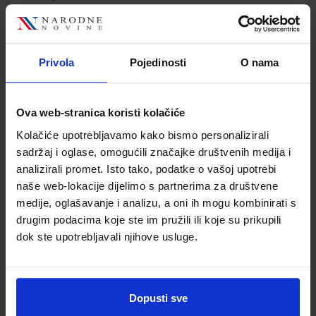
Jedinična mjera
kom
Nakladnik
ŠKOLSKA KNJIGA d.d.
Autor
Maja Hamel Mirko Sagrak
Privola
Pojedinosti
O nama
Školski razred
80 VIŠE RAZREDA SŠ
Vrsta školske knjige
UDŽBENIK
Vrsta škole
3 STRUKOVNA
Ova web-stranica koristi kolačiće
Nastavni predmet
UGOSTITELJ.I TURIS.Š
Kolačiće upotrebljavamo kako bismo personalizirali
Reg br min
1307
sadržaj i oglase, omogućili značajke društvenih medija i
analizirali promet. Isto tako, podatke o vašoj upotrebi
naše web-lokacije dijelimo s partnerima za društvene
medije, oglašavanje i analizu, a oni ih mogu kombinirati s
drugim podacima koje ste im pružili ili koje su prikupili
dok ste upotrebljavali njihove usluge.
Dopusti sve