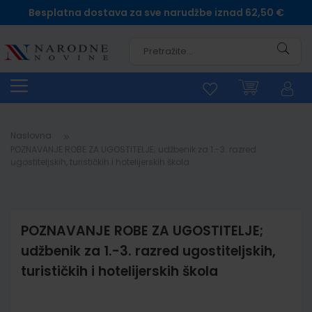
Besplatna dostava za sve narudžbe iznad 62,50 €
Pretra
Naslovna
POZNAVANJE ROBE ZA UGOSTITELJE; udžbenik za 1.-3. razred
ugostiteljskih, turističkih i hotelijerskih škola
POZNAVANJE ROBE ZA UGOSTITELJE;
udžbenik za 1.-3. razred ugostiteljskih,
turističkih i hotelijerskih škola