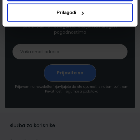
Newsletter prijava
Prilagodi
Prijavite se kako bi primali informacije o novim
proizvodima i uslugama, akcijama i drugim
pogodnostima
Prijavom na newsletter izjavljujete da ste upoznati s našom politikom
Privatnosti i sigurnosti podataka
Služba za korisnike