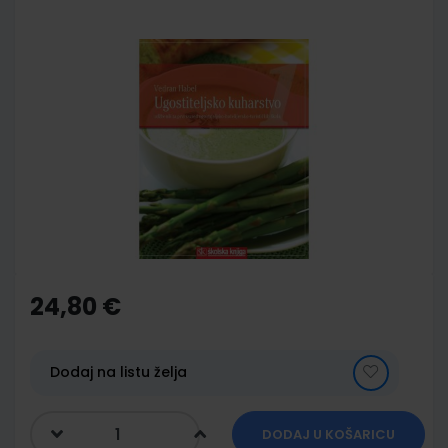
Skip
to
the
end
of
the
images
gallery
Skip
to
the
24,80 €
beginning
of
the
images
Dodaj na listu želja
gallery
DODAJ U KOŠARICU