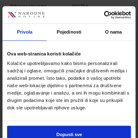
Šifra proizvoda
993794
Jedinična mjera
kom
Nakladnik
ŠKOLSKA KNJIGA d.d.
Autor
Vedran Habel
Privola
Pojedinosti
O nama
Školski razred
10 1.RAZRED SŠ
Vrsta školske knjige
UDŽBENIK
Ova web-stranica koristi kolačiće
Vrsta škole
3 STRUKOVNA
Kolačiće upotrebljavamo kako bismo personalizirali
Nastavni predmet
UGOSTITELJ.I TURIS.Š
sadržaj i oglase, omogućili značajke društvenih medija i
Reg br min
3785
analizirali promet. Isto tako, podatke o vašoj upotrebi
naše web-lokacije dijelimo s partnerima za društvene
medije, oglašavanje i analizu, a oni ih mogu kombinirati s
drugim podacima koje ste im pružili ili koje su prikupili
dok ste upotrebljavali njihove usluge.
Dopusti sve