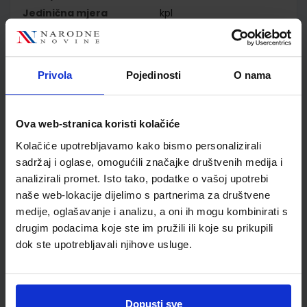
Jedinična mjera
kpl
Nakladnik
PROFIL KLETT d.o.o.
Autor
Šikić Ostojić Mikulan
Draženović Žitko grupa
Privola
Pojedinosti
O nama
autora
Školski razred
07 7.RAZRED OŠ
Vrsta školske knjige
UDŽBENIK
Ova web-stranica koristi kolačiće
Vrsta škole
1 OSNOVNA
Kolačiće upotrebljavamo kako bismo personalizirali
Nastavni predmet
MATEMATIKA PP
sadržaj i oglase, omogućili značajke društvenih medija i
Reg br min
7146;7147
analizirali promet. Isto tako, podatke o vašoj upotrebi
naše web-lokacije dijelimo s partnerima za društvene
medije, oglašavanje i analizu, a oni ih mogu kombinirati s
drugim podacima koje ste im pružili ili koje su prikupili
dok ste upotrebljavali njihove usluge.
Dopusti sve