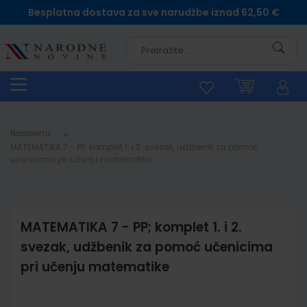
Besplatna dostava za sve narudžbe iznad 62,50 €
Pretra
Naslovna
MATEMATIKA 7 - PP; komplet 1. i 2. svezak, udžbenik za pomoć
učenicima pri učenju matematike
MATEMATIKA 7 - PP; komplet 1. i 2.
svezak, udžbenik za pomoć učenicima
pri učenju matematike