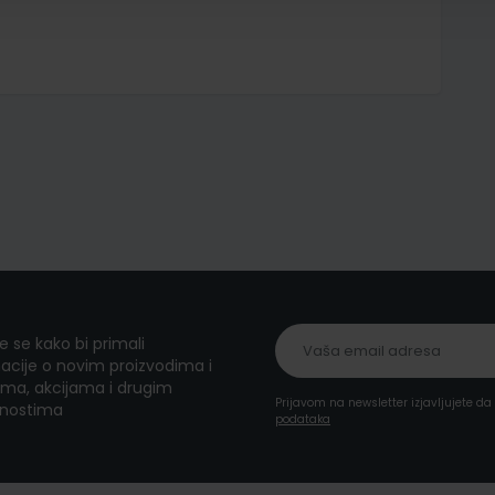
te se kako bi primali
acije o novim proizvodima i
ma, akcijama i drugim
Prijavom na newsletter izjavljujete d
nostima
podataka