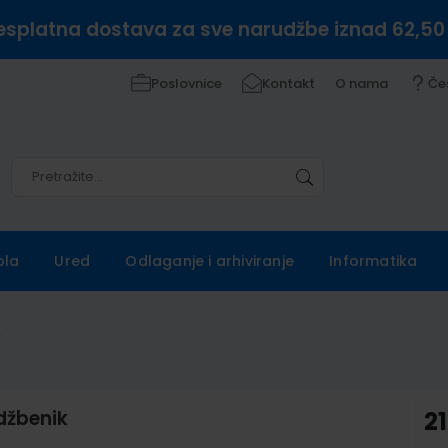
esplatna dostava za sve narudžbe iznad 62,50
Poslovnice
Kontakt
O nama
Če
Pretražite
Pretražite
ola
Ured
Odlaganje i arhiviranje
Informatika
k
džbenik
21