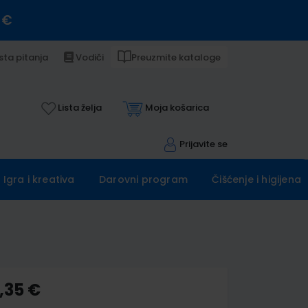
 €
sta pitanja
Vodiči
Preuzmite kataloge
Lista želja
Moja košarica
Prijavite se
Igra i kreativa
Darovni program
Čišćenje i higijena
,35 €