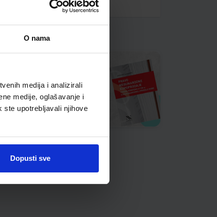
O nama
enih medija i analizirali
ene medije, oglašavanje i
k ste upotrebljavali njihove
Dopusti sve