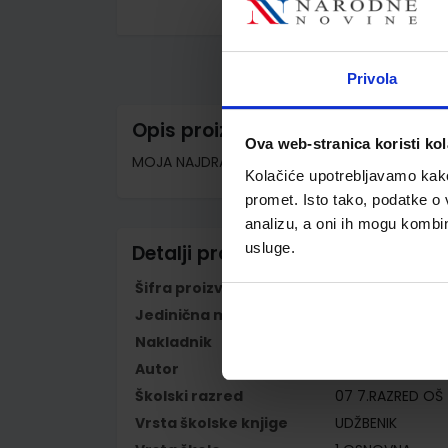
Skip
to
the
beginning
Privola
of
the
images
Opis proizvoda
gallery
Ova web-stranica koristi kol
MOJA NAJDRAŽA FIZIKA 7 - PP; udžbenik
Kolačiće upotrebljavamo kako 
promet. Isto tako, podatke o 
analizu, a oni ih mogu kombini
usluge.
Detalji proizvoda
Šifra proizvoda
567801
Jedinična mjera
kom
Nakladnik
ALKA SCRIPT d.o.
Autor
Jakuš Matić
Školski razred
07 7.RAZRED OŠ
Vrsta školske knjige
UDŽBENIK