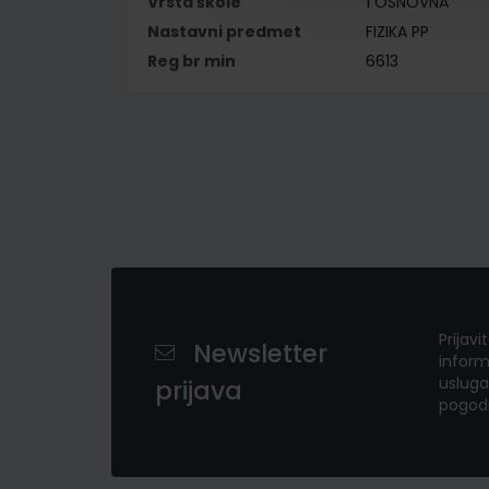
Vrsta škole
1 OSNOVNA
Nastavni predmet
FIZIKA PP
Reg br min
6613
Prijavi
Newsletter
inform
usluga
prijava
pogod