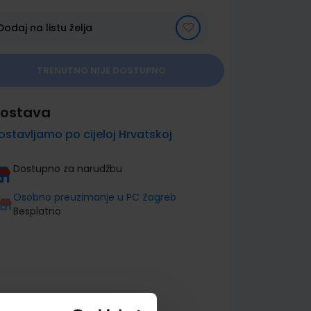
Dodaj na listu želja
TRENUTNO NIJE DOSTUPNO
ostava
ostavljamo po cijeloj Hrvatskoj
Dostupno za narudžbu
Osobno preuzimanje u PC Zagreb
Besplatno