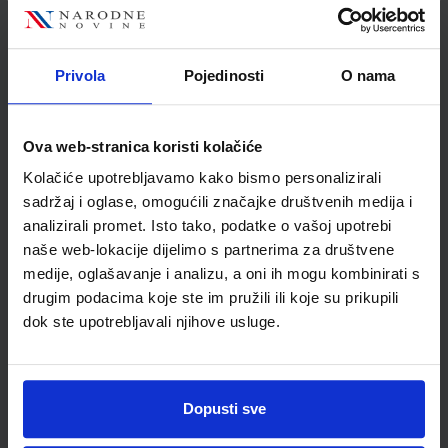
Jedinična mjera
kom
Nakladnik
PROFIL KLETT d.o.o.
Autor
Magdić Štiglić
Privola
Pojedinosti
O nama
Školski razred
07 7.RAZRED OŠ
Vrsta školske knjige
RADNA BILJEŽNICA
Ova web-stranica koristi kolačiće
Vrsta škole
1 OSNOVNA
Kolačiće upotrebljavamo kako bismo personalizirali
Nastavni predmet
KEMIJA PP
sadržaj i oglase, omogućili značajke društvenih medija i
analizirali promet. Isto tako, podatke o vašoj upotrebi
naše web-lokacije dijelimo s partnerima za društvene
medije, oglašavanje i analizu, a oni ih mogu kombinirati s
drugim podacima koje ste im pružili ili koje su prikupili
dok ste upotrebljavali njihove usluge.
Dopusti sve
Newsletter prijava