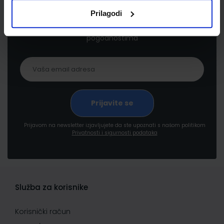
Prilagodi
Prijavite se kako bi primali informacije o novim
proizvodima i uslugama, akcijama i drugim
pogodnostima
Prijavom na newsletter izjavljujete da ste upoznati s našom politikom
Privatnosti i sigurnosti podataka
Služba za korisnike
Korisnički račun