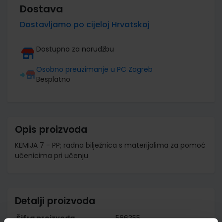
Dostava
Dostavljamo po cijeloj Hrvatskoj
Dostupno za narudžbu
Osobno preuzimanje u PC Zagreb
Besplatno
Opis proizvoda
KEMIJA 7 - PP; radna bilježnica s materijalima za pomoć
učenicima pri učenju
Detalji proizvoda
Šifra proizvoda
566355