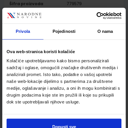
Šifra proizvoda
779579
Jedinična mjera
kom
Nakladnik
ŠKOLSKA KNJIGA d.d.
Autor
Nevenka Hruškar Sandra
Privola
Pojedinosti
O nama
Brajnović Renata Petrović
Školski razred
30 3.RAZRED SŠ
Vrsta školske knjige
UDŽBENIK
Ova web-stranica koristi kolačiće
Vrsta škole
3 STRUKOVNA
Kolačiće upotrebljavamo kako bismo personalizirali
Nastavni predmet
TRGOVAČKE ŠKOLE
sadržaj i oglase, omogućili značajke društvenih medija i
Reg br min
5364
analizirali promet. Isto tako, podatke o vašoj upotrebi
naše web-lokacije dijelimo s partnerima za društvene
medije, oglašavanje i analizu, a oni ih mogu kombinirati s
drugim podacima koje ste im pružili ili koje su prikupili
dok ste upotrebljavali njihove usluge.
Dopusti sve