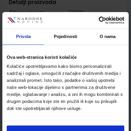
Detalji proizvoda
Šifra proizvoda
779580
Jedinična mjera
kom
Nakladnik
ŠKOLSKA KNJIGA d.d.
Autor
Nevenka Hruškar Sandra
Privola
Pojedinosti
O nama
Brajnović Renata Petrović
Školski razred
30 3.RAZRED SŠ
Ova web-stranica koristi kolačiće
Vrsta školske knjige
RADNA BILJEŽNICA
Vrsta škole
3 STRUKOVNA
Kolačiće upotrebljavamo kako bismo personalizirali
Nastavni predmet
TRGOVAČKE ŠKOLE
sadržaj i oglase, omogućili značajke društvenih medija i
analizirali promet. Isto tako, podatke o vašoj upotrebi
Reg br min
5365
naše web-lokacije dijelimo s partnerima za društvene
medije, oglašavanje i analizu, a oni ih mogu kombinirati s
drugim podacima koje ste im pružili ili koje su prikupili
dok ste upotrebljavali njihove usluge.