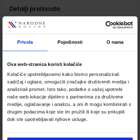
Detalji proizvoda
Šifra proizvoda
556236
Jedinična mjera
kom
Nakladnik
ŠKOLSKA KNJIGA d.d.
Privola
Pojedinosti
O nama
Autor
Ljiljana Tanay Sanja Biljan
Smola
Školski razred
10 1.RAZRED SŠ
Ova web-stranica koristi kolačiće
Vrsta školske knjige
UDŽBENIK
Kolačiće upotrebljavamo kako bismo personalizirali
Vrsta škole
3 STRUKOVNA
sadržaj i oglase, omogućili značajke društvenih medija i
Nastavni predmet
TRGOVAČKE ŠKOLE
analizirali promet. Isto tako, podatke o vašoj upotrebi
Reg br min
6350
naše web-lokacije dijelimo s partnerima za društvene
medije, oglašavanje i analizu, a oni ih mogu kombinirati s
drugim podacima koje ste im pružili ili koje su prikupili
dok ste upotrebljavali njihove usluge.