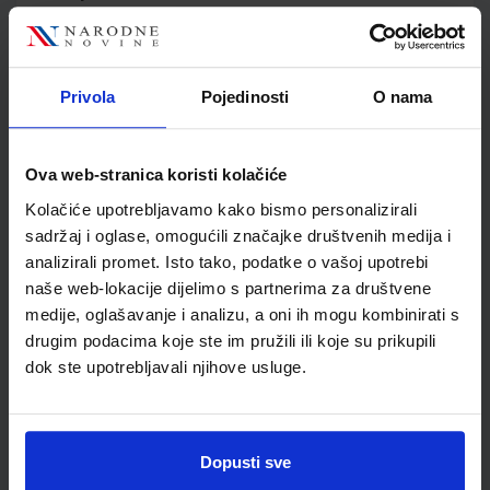
Jedinična mjera
kom
Nakladnik
ELEMENT d.o.o.
Autor
Vatroslav Zuppa Bakša
Privola
Pojedinosti
O nama
Školski razred
10 1.RAZRED SŠ
Vrsta školske knjige
UDŽBENIK
Vrsta škole
3 STRUKOVNA
Ova web-stranica koristi kolačiće
Nastavni predmet
TEHNIČKE Š.ELEKTROTE
Kolačiće upotrebljavamo kako bismo personalizirali
Reg br min
6275
sadržaj i oglase, omogućili značajke društvenih medija i
analizirali promet. Isto tako, podatke o vašoj upotrebi
naše web-lokacije dijelimo s partnerima za društvene
medije, oglašavanje i analizu, a oni ih mogu kombinirati s
drugim podacima koje ste im pružili ili koje su prikupili
dok ste upotrebljavali njihove usluge.
Dopusti sve